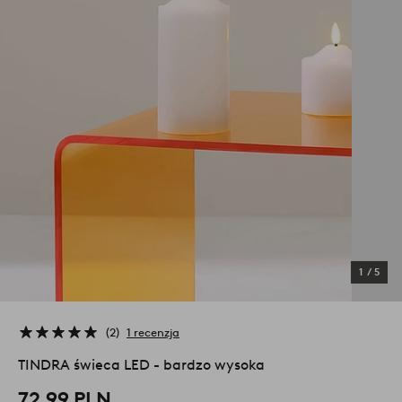
1
/
5
2
1 recenzja
TINDRA świeca LED - bardzo wysoka
72,99 PLN