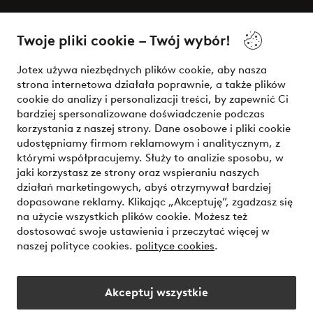
O Jotex
Twoje pliki cookie – Twój wybór!
Nasze usługi
Jotex używa niezbędnych plików cookie, aby nasza
strona internetowa działała poprawnie, a także plików
Warunki
cookie do analizy i personalizacji treści, by zapewnić Ci
bardziej spersonalizowane doświadczenie podczas
korzystania z naszej strony. Dane osobowe i pliki cookie
udostępniamy firmom reklamowym i analitycznym, z
Bezpieczne płatności - zapłać teraz lub podziel się
którymi współpracujemy. Służy to analizie sposobu, w
jaki korzystasz ze strony oraz wspieraniu naszych
Chcesz dowiedzieć się więcej o
naszych opcjach płatności
?
działań marketingowych, abyś otrzymywał bardziej
dopasowane reklamy. Klikając „Akceptuję”, zgadzasz się
na użycie wszystkich plików cookie. Możesz też
dostosować swoje ustawienia i przeczytać więcej w
naszej polityce cookies.
polityce cookies
.
Polska - Wybierz kraj
Akceptuj wszystkie
Instagram
Facebook