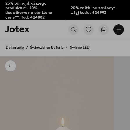
25% od najdroższego
produktu* + 10%
20% zniżki na zasłony*.
dodatkowo na obniżone
Użyj kodu: 424992
ceny**. Kod: 424882
Logo
Przejdź
Przejdź
Jotex
do
do
-
ulubionych
koszyka
przejdź
oznaczonych
Dekoracje
Świeczki na baterie
Świece LED
na
produktów
pierwszą
stronę
Powrót