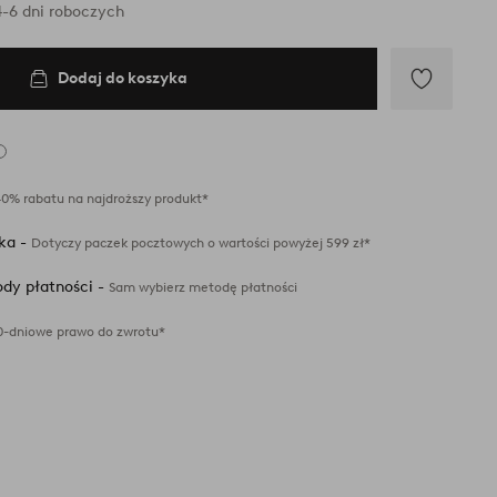
-6 dni roboczych
Dodaj do koszyka
Dodaj
do
ulubionych
40% rabatu na najdroższy produkt*
ka -
Dotyczy paczek pocztowych o wartości powyżej 599 zł*
dy płatności -
Sam wybierz metodę płatności
0-dniowe prawo do zwrotu*