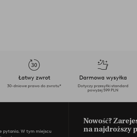
Łatwy zwrot
Darmowa wysyłka
30-dniowe prawo do zwrotu*
Dotyczy przesyłki standard
powyżej 599 PLN
Nowość? Zarejes
na najdroższy 
e pytania. W tym miejscu