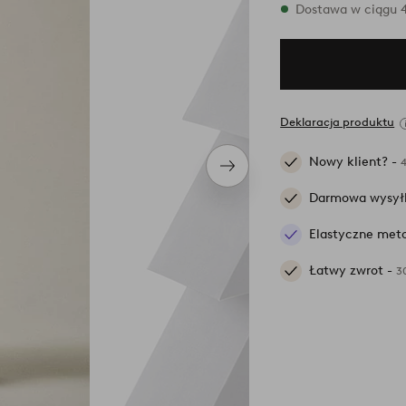
W magazynie
Dostawa w ciągu 4
Deklaracja produktu
Nowy klient? -
Następny
produkt
Darmowa wysył
Elastyczne meto
Łatwy zwrot -
3