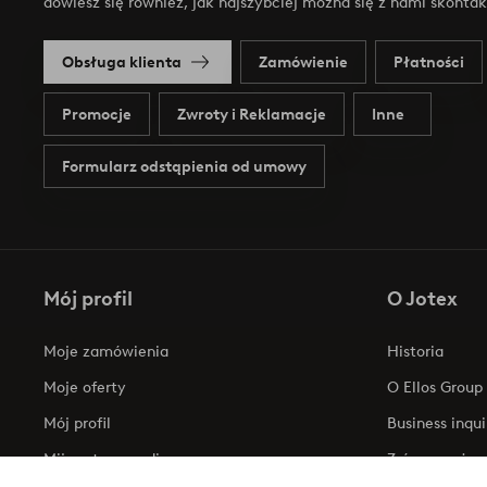
dowiesz się również, jak najszybciej można się z nami skonta
Obsługa klienta
Zamówienie
Płatności
Promocje
Zwroty i Reklamacje
Inne
Formularz odstąpienia od umowy
Mój profil
O Jotex
Moje zamówienia
Historia
Moje oferty
O Ellos Group
Mój profil
Business inqui
Mijn retourzendingen
Zrównoważony