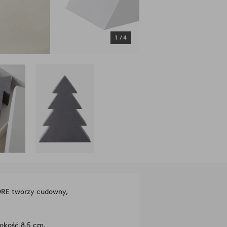
1
/
4
TORE tworzy cudowny,
okość 8,5 cm.