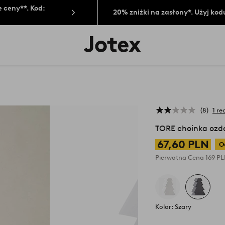
 ceny**. Kod:
20% zniżki na zasłony*. Użyj kod
Logo
Jotex
-
przejdź
na
pierwszą
stronę
8
1 re
TORE choinka oz
67,60 PLN
O
Pierwotna Cena
169 P
Kolor: Szary