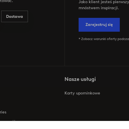
ktować.
Jako klient jesteś pierws
mnóstwem inspiracji.
Dostawa
Zarejestruj się
* Zobacz warunki oferty podczas
Nasze usługi
Karty upominkowe
ries
 rozwój