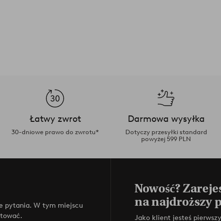
Łatwy zwrot
Darmowa wysyłka
30-dniowe prawo do zwrotu*
Dotyczy przesyłki standard
powyżej 599 PLN
Nowość? Zarejes
na najdroższy 
e pytania. W tym miejscu
ktować.
Jako klient jesteś pierws