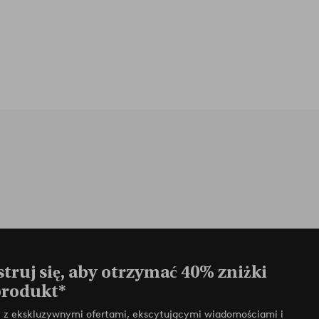
truj się, aby otrzymać 40% zniżki
produkt*
zy z ekskluzywnymi ofertami, ekscytującymi wiadomościami i