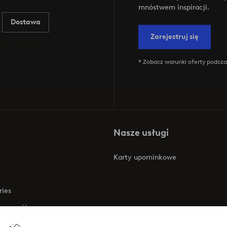
mnóstwem inspiracji.
Dostawa
Zarejestruj się
* Zobacz warunki oferty podczas
Nasze usługi
Karty upominkowe
ries
 rozwój
 o dostępności