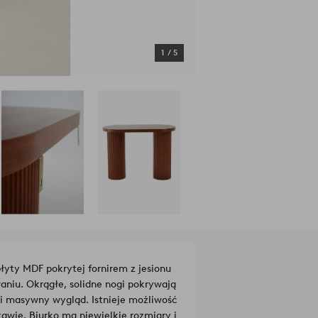
1
/
5
łyty MDF pokrytej fornirem z jesionu
waniu. Okrągłe, solidne nogi pokrywają
ci masywny wygląd. Istnieje możliwość
awie. Biurko ma niewielkie rozmiary i