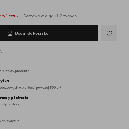
ło 1 sztuk
Dostawa w ciągu 1-2 tygodni
Dodaj do koszyka
Dodaj
do
ulubionych
ajdroższy produkt*
yłka
pocztowych o wartości powyżej 599 zł*
etody płatności
odę płatności
 do zwrotu*