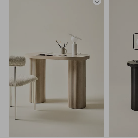
Dodaj
do
ulubionych