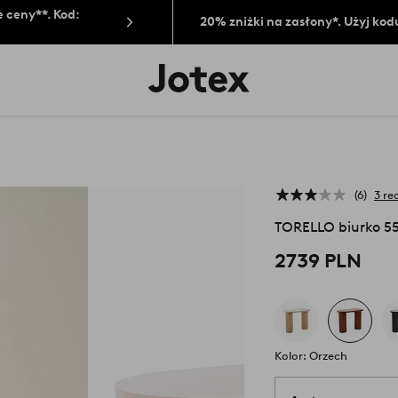
 ceny**. Kod:
20% zniżki na zasłony*. Użyj kod
Logo
Jotex
-
przejdź
na
pierwszą
stronę
6
3 re
TORELLO biurko 5
2739 PLN
Kolor: Orzech