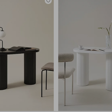
Dodaj
do
ulubionych