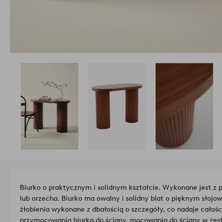
Biurko o praktycznym i solidnym kształcie. Wykonane jest z p
lub orzecha. Biurko ma owalny i solidny blat o pięknym słojo
żłobienia wykonane z dbałością o szczegóły, co nadaje całoś
przymocowania biurka do ściany, mocowania do ściany w zest