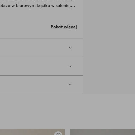
 dobrze w biurowym kąciku w salonie,
woje lekcje. Wymaga częściowego
riały: Płyta MDF i fornir z jesionu lub
Pokaż więcej
 blatu 4 cm. Średnica nóg 25 cm.
zed ostrym słońcem.
ie przemienić odrabianie lekcji w
ykułu: 1699031-02-0