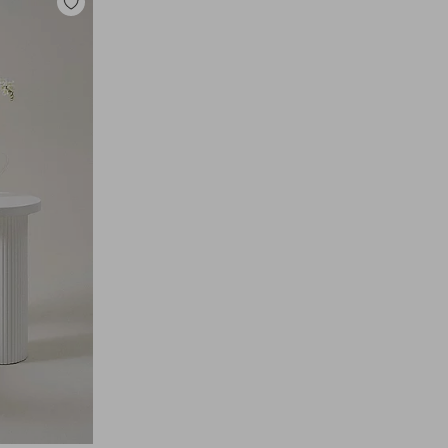
Dodaj
do
ulubionych