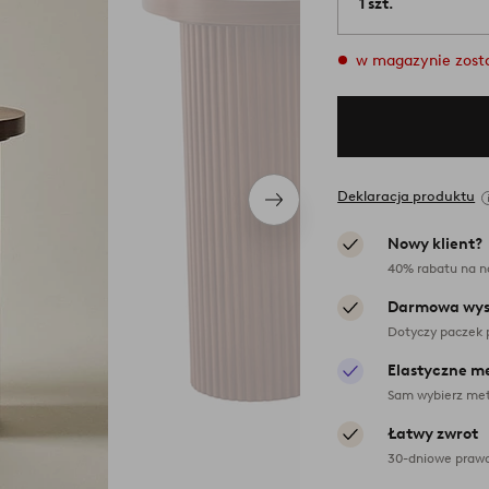
1 szt.
w magazynie zosta
Deklaracja produktu
Następny
produkt
Nowy klient?
40% rabatu na n
Darmowa wys
Dotyczy paczek 
Elastyczne m
Sam wybierz met
Łatwy zwrot
30-dniowe prawo