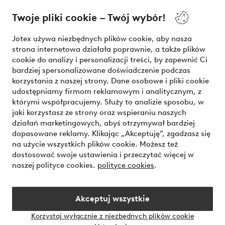
O Jotex
Twoje pliki cookie – Twój wybór!
Nasze usługi
Jotex używa niezbędnych plików cookie, aby nasza
strona internetowa działała poprawnie, a także plików
Warunki
cookie do analizy i personalizacji treści, by zapewnić Ci
bardziej spersonalizowane doświadczenie podczas
korzystania z naszej strony. Dane osobowe i pliki cookie
udostępniamy firmom reklamowym i analitycznym, z
Bezpieczne płatności - zapłać teraz lub podziel się
którymi współpracujemy. Służy to analizie sposobu, w
jaki korzystasz ze strony oraz wspieraniu naszych
Chcesz dowiedzieć się więcej o
naszych opcjach płatności
?
działań marketingowych, abyś otrzymywał bardziej
dopasowane reklamy. Klikając „Akceptuję”, zgadzasz się
na użycie wszystkich plików cookie. Możesz też
dostosować swoje ustawienia i przeczytać więcej w
naszej polityce cookies.
polityce cookies
.
Polska - Wybierz kraj
Akceptuj wszystkie
Instagram
Facebook
Korzystaj wyłącznie z niezbędnych plików cookie