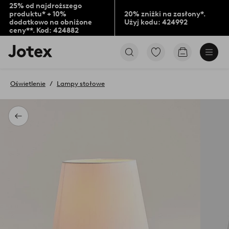
25% od najdroższego
produktu* + 10%
20% zniżki na zasłony*.
dodatkowo na obniżone
Użyj kodu: 424992
ceny**. Kod: 424882
Logo
Przejdź
Przejdź
Jotex
do
do
-
ulubionych
koszyka
przejdź
oznaczonych
Oświetlenie
Lampy stołowe
na
produktów
pierwszą
stronę
Powrót