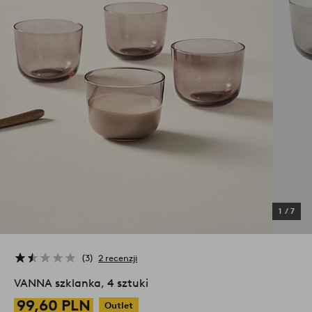
1
/
7
3
2 recenzji
VANNA szklanka, 4 sztuki
99,60 PLN
Outlet