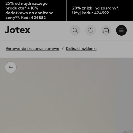
25% od najdroższego
produktu* + 10%
20% zniżki na zasłony*.
dodatkowo na obniżone
Użyj kodu: 424992
ceny**. Kod: 424882
Logo
Przejdź
Przejdź
Jotex
do
do
-
ulubionych
koszyka
przejdź
oznaczonych
Gotowanie i zastawa stołowa
Kieliszki i szklanki
na
produktów
pierwszą
stronę
Powrót