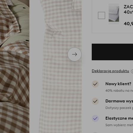
ZAC
40x
40,
Następny
produkt
Deklaracja produktu
Nowy klient?
40% rabatu na n
Darmowa wys
Dotyczy paczek 
Elastyczne m
Sam wybierz met