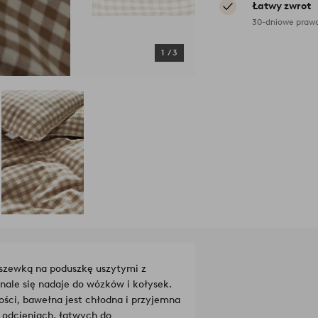
Łatwy zwrot
30-dniowe prawo
1
/
3
oszewką na poduszkę uszytymi z
nale się nadaje do wózków i kołysek.
ości, bawełna jest chłodna i przyjemna
h odcieniach, łatwych do