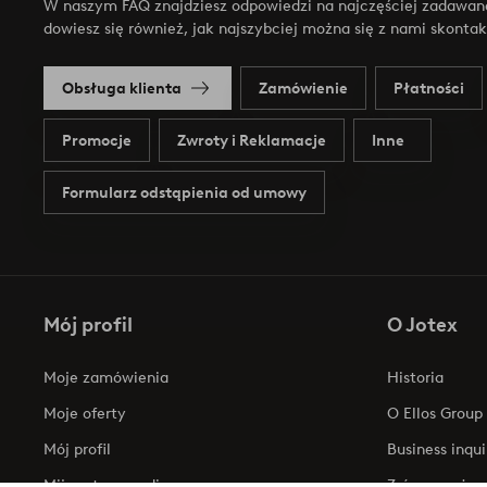
W naszym FAQ znajdziesz odpowiedzi na najczęściej zadawan
dowiesz się również, jak najszybciej można się z nami skonta
Obsługa klienta
Zamówienie
Płatności
Promocje
Zwroty i Reklamacje
Inne
Formularz odstąpienia od umowy
Mój profil
O Jotex
Moje zamówienia
Historia
Moje oferty
O Ellos Group
Mój profil
Business inqui
Mijn retourzendingen
Zrównoważony