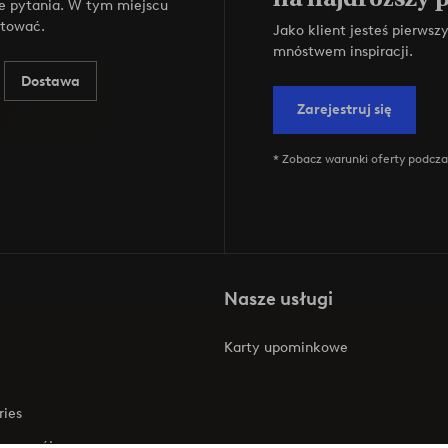
e pytania. W tym miejscu
ktować.
Jako klient jesteś pierws
mnóstwem inspiracji.
Dostawa
Zarejestruj się
* Zobacz warunki oferty podczas
Nasze usługi
Karty upominkowe
ries
 rozwój