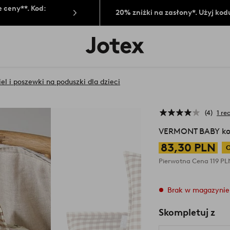
 ceny**. Kod:
20% zniżki na zasłony*. Użyj kod
Logo
Jotex
-
przejdź
na
iel i poszewki na poduszki dla dzieci
pierwszą
stronę
4
1 re
VERMONT BABY komp
83,30 PLN
O
Pierwotna Cena
119 P
Brak w magazynie
Skompletuj z