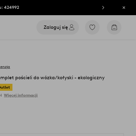
u: 424992
Zamkn
Zaloguj się
Przejdź
Przejdź
do
do
ulubionych
koszyka
oznaczonych
produktów
cenzja
let pościeli do wózka/kołyski - ekologiczny
utlet
LN
Więcej informacji