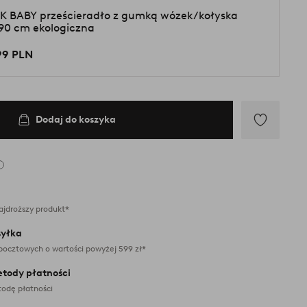
K BABY prześcieradło z gumką wózek/kołyska
90 cm ekologiczna
99 PLN
Dodaj do koszyka
Dodaj
do
ulubionych
ajdroższy produkt*
yłka
pocztowych o wartości powyżej 599 zł*
etody płatności
odę płatności