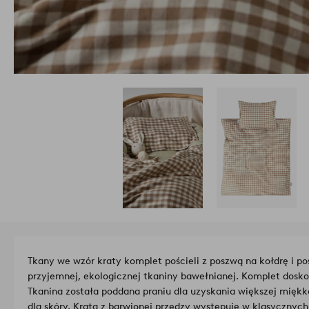
Tkany we wzór kraty komplet pościeli z poszwą na kołdrę i p
przyjemnej, ekologicznej tkaniny bawełnianej. Komplet dosko
Tkanina została poddana praniu dla uzyskania większej miękk
dla skóry. Krata z barwionej przędzy występuje w klasycznyc