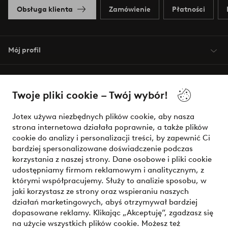
Obsługa klienta
Zamówienie
Płatności
Mój profil
O Jotex
Twoje pliki cookie – Twój wybór!
Nasze usługi
Jotex używa niezbędnych plików cookie, aby nasza
strona internetowa działała poprawnie, a także plików
Warunki
cookie do analizy i personalizacji treści, by zapewnić Ci
bardziej spersonalizowane doświadczenie podczas
korzystania z naszej strony. Dane osobowe i pliki cookie
udostępniamy firmom reklamowym i analitycznym, z
Bezpieczne płatności - zapłać teraz lub podziel się
którymi współpracujemy. Służy to analizie sposobu, w
jaki korzystasz ze strony oraz wspieraniu naszych
Chcesz dowiedzieć się więcej o
naszych opcjach płatności
?
działań marketingowych, abyś otrzymywał bardziej
dopasowane reklamy. Klikając „Akceptuję”, zgadzasz się
na użycie wszystkich plików cookie. Możesz też