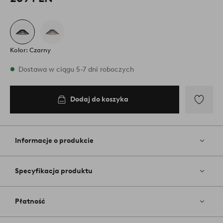
Kolor: Czarny
W magazynie
Dostawa w ciągu 5-7 dni roboczych
Dodaj do koszyka
Dodaj
do
koszyka
Dodaj
do
ulubiony
Informacje o produkcie
Specyfikacja produktu
Płatność