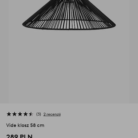
3
2 recenzji
Vide klosz 58 cm
289 PLN