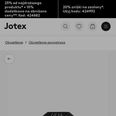
25% od najdroższego
produktu* + 10%
20% zniżki na zasłony*.
dodatkowo na obniżone
Użyj kodu: 424992
ceny**. Kod: 424882
Logo
Przejdź
Przejdź
Jotex
do
do
-
ulubionych
koszyka
przejdź
oznaczonych
Oświetlenie
Oświetlenie zewnętrzne
na
produktów
pierwszą
stronę
Powrót