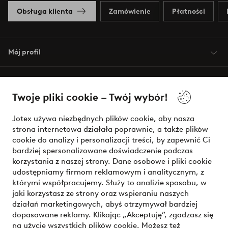
Obsługa klienta
Zamówienie
Płatności
Mój profil
O Jotex
Twoje pliki cookie – Twój wybór!
Nasze usługi
Jotex używa niezbędnych plików cookie, aby nasza
strona internetowa działała poprawnie, a także plików
Warunki
cookie do analizy i personalizacji treści, by zapewnić Ci
bardziej spersonalizowane doświadczenie podczas
korzystania z naszej strony. Dane osobowe i pliki cookie
udostępniamy firmom reklamowym i analitycznym, z
Bezpieczne płatności - zapłać teraz lub podziel się
którymi współpracujemy. Służy to analizie sposobu, w
jaki korzystasz ze strony oraz wspieraniu naszych
Chcesz dowiedzieć się więcej o
naszych opcjach płatności
?
działań marketingowych, abyś otrzymywał bardziej
dopasowane reklamy. Klikając „Akceptuję”, zgadzasz się
na użycie wszystkich plików cookie. Możesz też