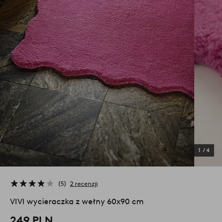
1
/
4
5
2 recenzji
VIVI wycieraczka z wełny 60x90 cm
249 PLN