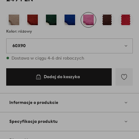
Kolor: różowy
60X90
W magazynie
Dostawa w ciągu 4-6 dni roboczych
Dodaj do koszyka
Dodaj
do
koszyka
Dodaj
do
ulubiony
Informacje o produkcie
Specyfikacja produktu