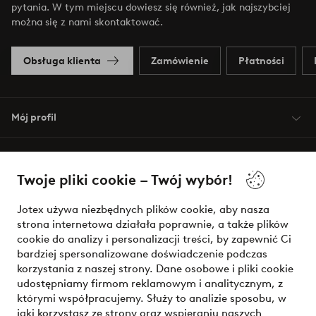
pytania. W tym miejscu dowiesz się również, jak najszybciej
można się z nami skontaktować.
Obsługa klienta
Zamówienie
Płatności
Mój profil
O Jotex
Twoje pliki cookie – Twój wybór!
Nasze usługi
Jotex używa niezbędnych plików cookie, aby nasza
strona internetowa działała poprawnie, a także plików
Warunki
cookie do analizy i personalizacji treści, by zapewnić Ci
bardziej spersonalizowane doświadczenie podczas
korzystania z naszej strony. Dane osobowe i pliki cookie
udostępniamy firmom reklamowym i analitycznym, z
Bezpieczne płatności - zapłać teraz lub podziel się
którymi współpracujemy. Służy to analizie sposobu, w
jaki korzystasz ze strony oraz wspieraniu naszych
Chcesz dowiedzieć się więcej o
naszych opcjach płatności
?