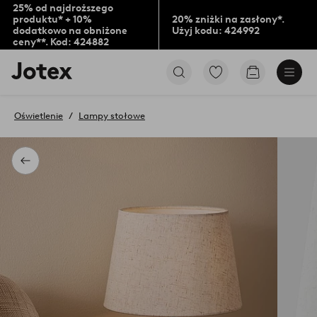
25% od najdroższego
produktu* + 10%
20% zniżki na zasłony*.
dodatkowo na obniżone
Użyj kodu: 424992
ceny**. Kod: 424882
Logo
Przejdź
Przejdź
Jotex
do
do
-
ulubionych
koszyka
przejdź
oznaczonych
Oświetlenie
Lampy stołowe
na
produktów
pierwszą
stronę
Powrót