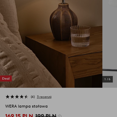
Deal
1
/
6
4
3 recenzji
WERA lampa stołowa
169,15 PLN
199 PLN