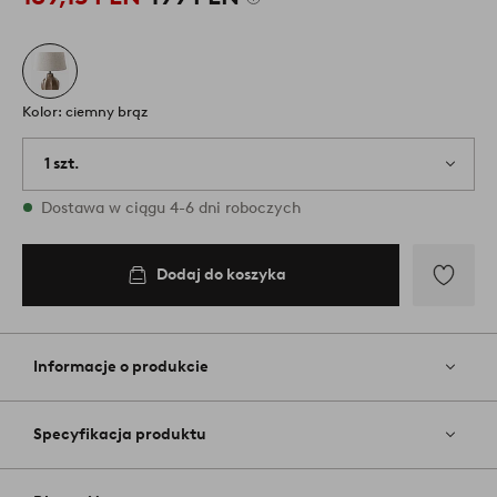
Kolor: ciemny brąz
1 szt.
W magazynie
Dostawa w ciągu 4-6 dni roboczych
Dodaj do koszyka
Dodaj
do
ulubiony
Informacje o produkcie
Specyfikacja produktu