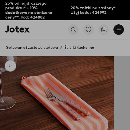
25% od najdroższego
produktu* + 10%
20% zniżki na zasłony*.
dodatkowo na obniżone
Użyj kodu: 424992
ceny**. Kod: 424882
Logo
Przejdź
Przejdź
Jotex
do
do
-
ulubionych
koszyka
przejdź
oznaczonych
Gotowanie i zastawa stołowa
Ścierki kuchenne
na
produktów
pierwszą
stronę
Powrót