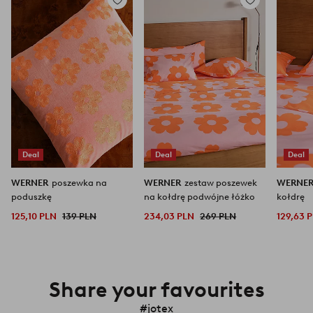
Dodaj
Dodaj
do
do
ulubionych
ulubionych
Deal
Deal
Deal
WERNER
poszewka na
WERNER
zestaw poszewek
WERNE
poduszkę
na kołdrę podwójne łóżko
kołdrę
125,10 PLN
139 PLN
234,03 PLN
269 PLN
129,63 
Share your favourites
#jotex