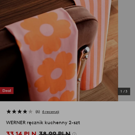
Deal
1
/
3
6
6 recenzji
WERNER ręcznik kuchenny 2-szt
33,14 PLN
38,99 PLN