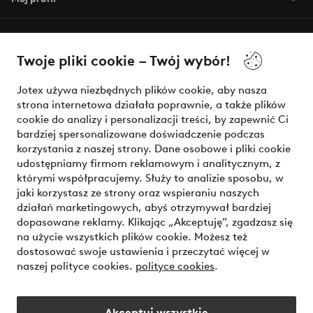
O Jotex
Twoje pliki cookie – Twój wybór!
Nasze usługi
Jotex używa niezbędnych plików cookie, aby nasza
strona internetowa działała poprawnie, a także plików
Warunki
cookie do analizy i personalizacji treści, by zapewnić Ci
bardziej spersonalizowane doświadczenie podczas
korzystania z naszej strony. Dane osobowe i pliki cookie
udostępniamy firmom reklamowym i analitycznym, z
Bezpieczne płatności - zapłać teraz lub podziel się
którymi współpracujemy. Służy to analizie sposobu, w
jaki korzystasz ze strony oraz wspieraniu naszych
Chcesz dowiedzieć się więcej o
naszych opcjach płatności
?
działań marketingowych, abyś otrzymywał bardziej
dopasowane reklamy. Klikając „Akceptuję”, zgadzasz się
na użycie wszystkich plików cookie. Możesz też
dostosować swoje ustawienia i przeczytać więcej w
naszej polityce cookies.
polityce cookies
.
Polska - Wybierz kraj
Akceptuj wszystkie