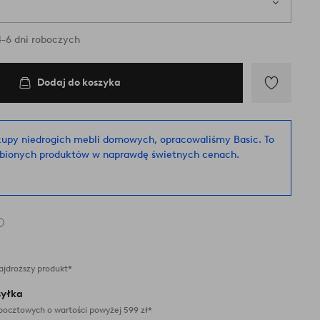
-6 dni roboczych
Dodaj do koszyka
Dodaj
do
ulubionych
kupy niedrogich mebli domowych, opracowaliśmy Basic. To
ubionych produktów w naprawdę świetnych cenach.
ajdroższy produkt*
yłka
pocztowych o wartości powyżej 599 zł*