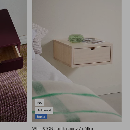
do
do
ulubionych
ulubiony
Basic
WILLISTON stolik nocny / półka