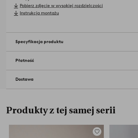
Numer licencji i instytutu badawczego: FSC-C148737 GFA Certi
Pobierz zdjęcie w wysokiej rozdzielczości
Wymiary produktu: wysokość 16 cm, szerokość 35 cm, głębo
Instrukcja montażu
szuflady wynoszą 27x27 cm.
Konserwacja: Przecierać lekko zwilżoną szmatką.
Wskazówki/rady: Umieść kilka półek WILLISTON obok siebie i 
do dekoracji.
Numer artykułu: 1651785-03-0
Specyfikacja produktu
Płatność
Dostawa
Produkty z tej samej serii
Dodaj