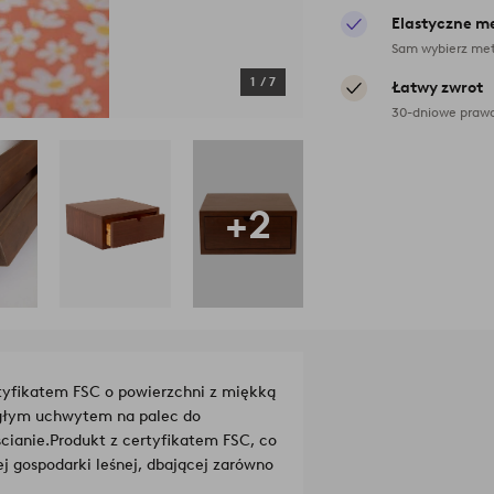
Elastyczne m
Sam wybierz met
1
/
7
Łatwy zwrot
30-dniowe prawo
+2
rtyfikatem FSC o powierzchni z miękką
ągłym uchwytem na palec do
cianie.
Produkt z certyfikatem FSC, co
 gospodarki leśnej, dbającej zarówno