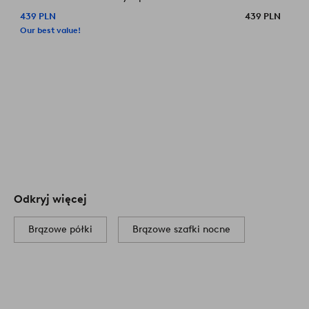
439 PLN
439 PLN
Our best value!
Odkryj więcej
Brązowe półki
Brązowe szafki nocne