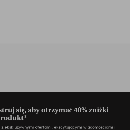
truj się, aby otrzymać 40% zniżki
produkt*
zy z ekskluzywnymi ofertami, ekscytującymi wiadomościami i