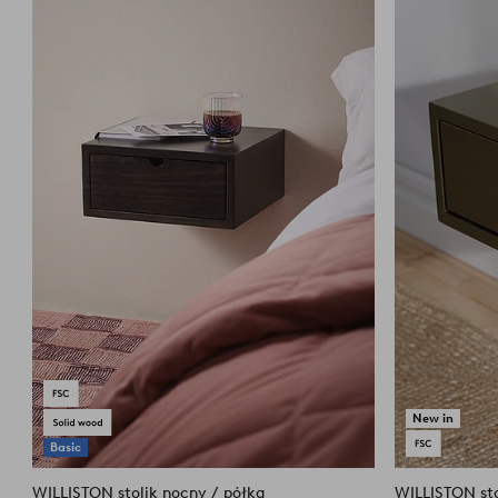
do
ulubionych
New in
Basic
WILLISTON stolik nocny / półka
WILLISTON sto