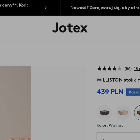
 ceny**. Kod:
Nowość? Zarejestruj się, aby ot
Logo
Jotex
-
przejdź
na
pierwszą
stronę
56
18 
WILLISTON stolik 
439 PLN
Basic
Kolor: Walnut