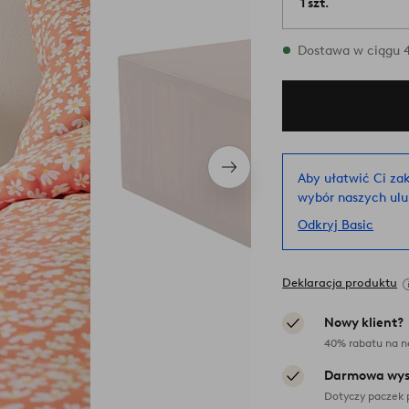
1 szt.
W magazynie
Dostawa w ciągu 4
Następny
Aby ułatwić Ci za
produkt
wybór naszych ul
Odkryj Basic
Deklaracja produktu
Nowy klient?
40% rabatu na n
Darmowa wys
Dotyczy paczek 