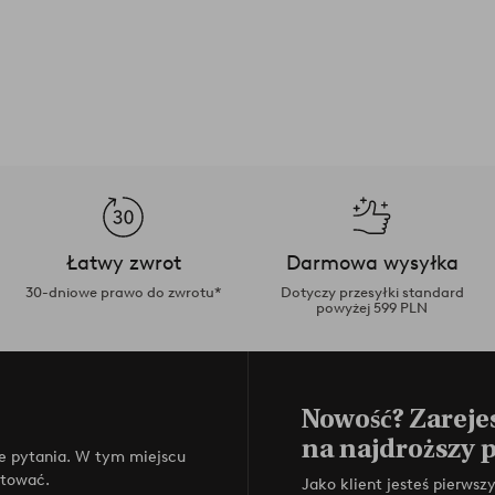
Łatwy zwrot
Darmowa wysyłka
30-dniowe prawo do zwrotu*
Dotyczy przesyłki standard
powyżej 599 PLN
Nowość? Zarejes
na najdroższy 
e pytania. W tym miejscu
ktować.
Jako klient jesteś pierws