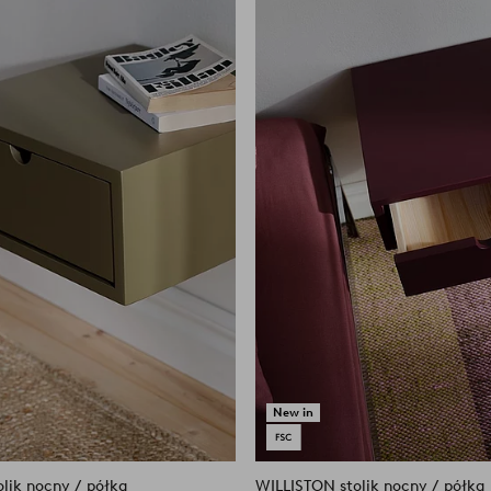
do
ulubionych
New in
lik nocny / półka
WILLISTON stolik nocny / półka