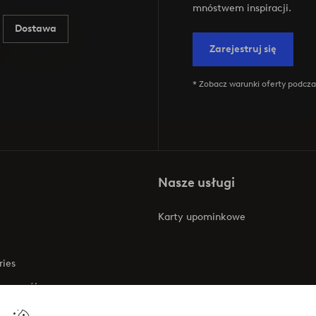
mnóstwem inspiracji.
Dostawa
Zarejestruj się
* Zobacz warunki oferty podczas
Nasze usługi
Karty upominkowe
ries
 rozwój
 o dostępności