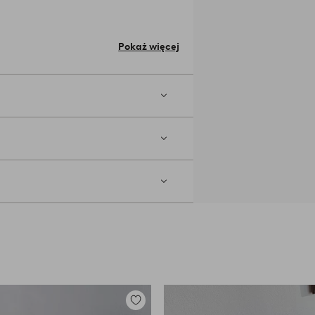
fication.
Materiał: Sosna.
kość 35 cm. Wewnętrzne wymiary
Pokaż więcej
stwórz ładny rząd szuflad z półkami
Dodaj