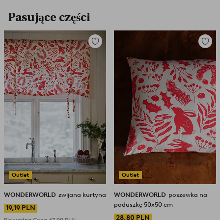
Pasujące części
Dodaj
Dodaj
do
do
ulubionych
ulubio
Outlet
Outlet
WONDERWORLD
zwijana kurtyna
WONDERWORLD
poszewka na
poduszkę 50x50 cm
19,19 PLN
28,80 PLN
Pierwotna Cena
47,99 PLN