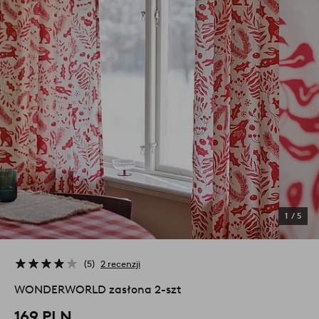
1
/
5
5
2 recenzji
WONDERWORLD zasłona 2-szt
169 PLN