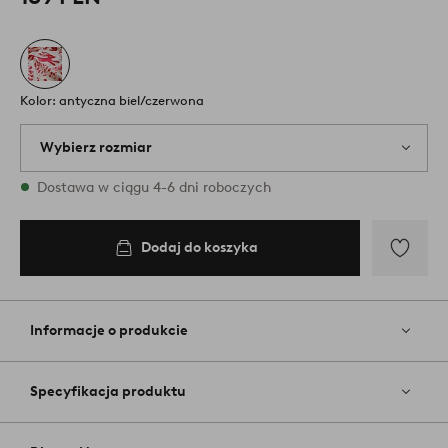
Kolor: antyczna biel/czerwona
Wybierz rozmiar
{variants} rozmiary są dostępne w magazynie
Dostawa w ciągu 4-6 dni roboczych
Dodaj do koszyka
Dodaj
do
ulubiony
Informacje o produkcie
Specyfikacja produktu