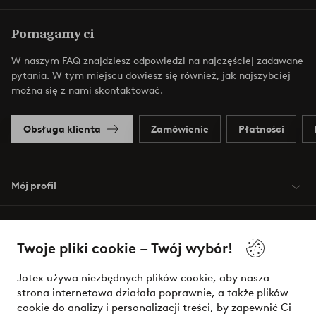
Pomagamy ci
W naszym FAQ znajdziesz odpowiedzi na najczęściej zadawane
pytania. W tym miejscu dowiesz się również, jak najszybciej
można się z nami skontaktować.
Obsługa klienta
Zamówienie
Płatności
Mój profil
O Jotex
Twoje pliki cookie – Twój wybór!
Nasze usługi
Jotex używa niezbędnych plików cookie, aby nasza
strona internetowa działała poprawnie, a także plików
Warunki
cookie do analizy i personalizacji treści, by zapewnić Ci