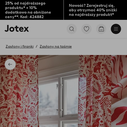
25% od najdroższego
Nowość? Zarejestruj się,
produktu* + 10%
aby otrzymać 40% zniżki
dodatkowo na obniżone
na najdroższy produkt*
ceny**. Kod: 424882
Logo
Przejdź
Przejdź
Jotex
do
do
-
ulubionych
koszyka
przejdź
oznaczonych
Zasłony i firanki
Zasłony na taśmie
na
produktów
pierwszą
stronę
Powrót