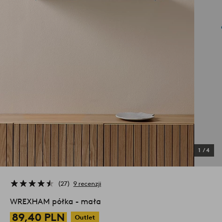
1
/
4
27
9 recenzji
WREXHAM półka - mała
89,40 PLN
Outlet