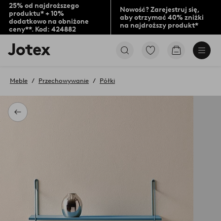
25% od najdroższego
Nowość? Zarejestruj się,
produktu* + 10%
aby otrzymać 40% zniżki
dodatkowo na obniżone
na najdroższy produkt*
ceny**. Kod: 424882
Logo
Przejdź
Przejdź
Jotex
do
do
-
ulubionych
koszyka
przejdź
oznaczonych
Meble
Przechowywanie
Półki
na
produktów
pierwszą
stronę
Powrót