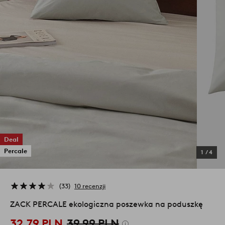
Deal
Percale
1
/
4
33
10 recenzji
ZACK PERCALE ekologiczna poszewka na poduszkę
32,79 PLN
39,99 PLN