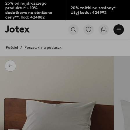
25% od najdroższego
produktu* + 10%
20% zniżki na zasłony*.
dodatkowo na obniżone
Użyj kodu: 424992
ceny**. Kod: 424882
Logo
Przejdź
Przejdź
Jotex
do
do
-
ulubionych
koszyka
przejdź
oznaczonych
Pościel
Poszewki na poduszki
na
produktów
pierwszą
stronę
Powrót