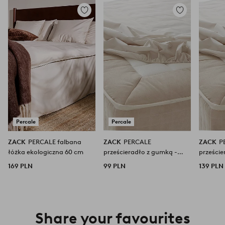
Dodaj
Dodaj
do
do
ulubionych
ulubionych
Percale
Percale
ZACK
PERCALE falbana
ZACK
PERCALE
ZACK
P
łóżka ekologiczna 60 cm
prześcieradło z gumką -
prześci
ekologiczne
wysoki 
169 PLN
99 PLN
139 PLN
Share your favourites