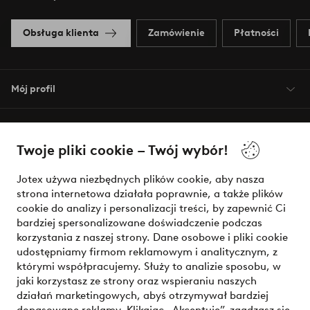
Obsługa klienta
Zamówienie
Płatności
Mój profil
O Jotex
Twoje pliki cookie – Twój wybór!
Nasze usługi
Jotex używa niezbędnych plików cookie, aby nasza
strona internetowa działała poprawnie, a także plików
Warunki
cookie do analizy i personalizacji treści, by zapewnić Ci
bardziej spersonalizowane doświadczenie podczas
korzystania z naszej strony. Dane osobowe i pliki cookie
udostępniamy firmom reklamowym i analitycznym, z
Bezpieczne płatności - zapłać teraz lub podziel się
którymi współpracujemy. Służy to analizie sposobu, w
jaki korzystasz ze strony oraz wspieraniu naszych
Chcesz dowiedzieć się więcej o
naszych opcjach płatności
?
działań marketingowych, abyś otrzymywał bardziej