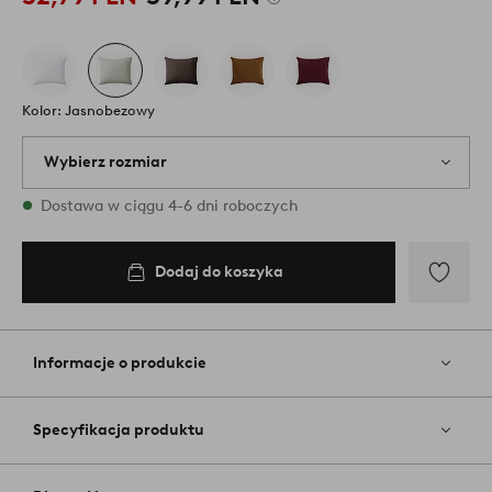
Kolor: Jasnobezowy
Wybierz rozmiar
{variants} rozmiary są dostępne w magazynie
Dostawa w ciągu 4-6 dni roboczych
50X70
Dodaj do koszyka
Dodaj
do
koszyka
Dodaj
do
ulubiony
Informacje o produkcie
Specyfikacja produktu