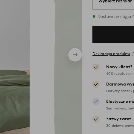
Wybierz rozmiar
{variants} rozmia
Dostawa w ciągu 4
Deklaracja produktu
Następny
produkt
Nowy klient?
40% rabatu na n
Darmowa wys
Dotyczy paczek 
Elastyczne m
Sam wybierz met
Łatwy zwrot
30-dniowe prawo