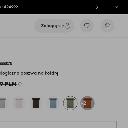
u: 424992
Zamkn
Zaloguj się
Przejdź
Przejdź
do
do
ulubionych
koszyka
oznaczonych
produktów
recenzji
logiczna poszwa na kołdrę
99 PLN
+2
1 s