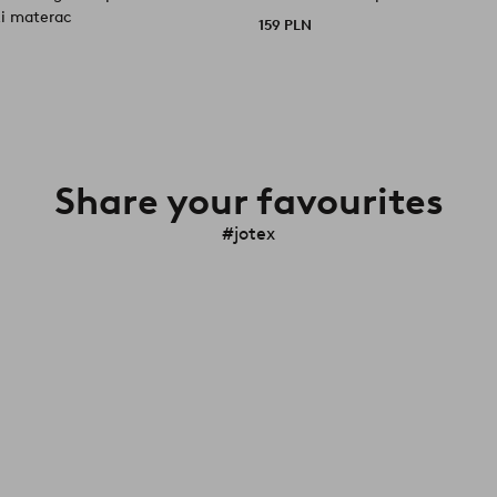
i materac
159 PLN
Share your favourites
#jotex