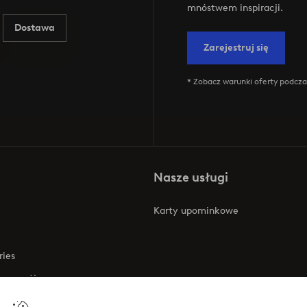
mnóstwem inspiracji.
Dostawa
Zarejestruj się
* Zobacz warunki oferty podczas
Nasze usługi
Karty upominkowe
ries
 rozwój
 o dostępności