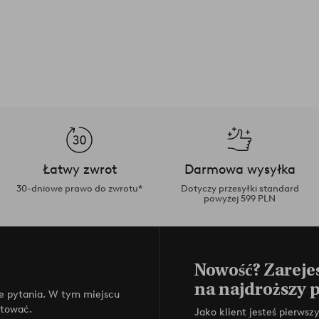
Łatwy zwrot
Darmowa wysyłka
30-dniowe prawo do zwrotu*
Dotyczy przesyłki standard
powyżej 599 PLN
Nowość? Zarejes
na najdroższy 
e pytania. W tym miejscu
ktować.
Jako klient jesteś pierws