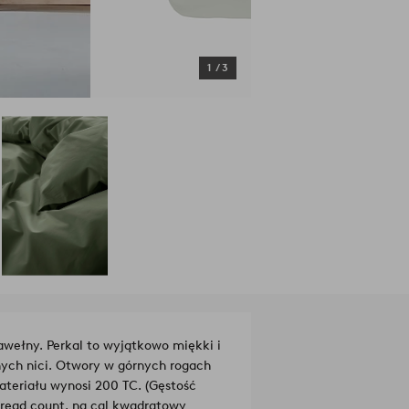
1
/
3
wełny. Perkal to wyjątkowo miękki i
nych nici. Otwory w górnych rogach
ateriału wynosi 200 TC. (Gęstość
thread count, na cal kwadratowy