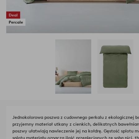
Deal
Percale
Jednokolorowa poszwa z cudownego perkalu z ekologicznej ba
przyjemny materiał utkany z cienkich, delikatnych bawełnia
poszwy ułatwiają nawleczenie jej na kołdrę. Gęstość splotu m
splotu materiału oznacza ilość przeplecionych ze sobą nici, 