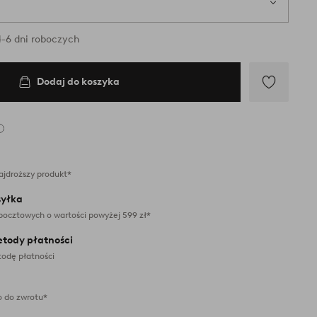
ry są dostępne w magazynie
-6 dni roboczych
Dodaj do koszyka
Dodaj
do
ulubionych
ajdroższy produkt*
yłka
pocztowych o wartości powyżej 599 zł*
etody płatności
odę płatności
 do zwrotu*