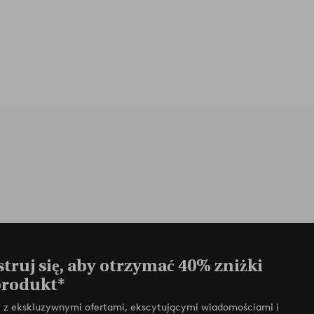
truj się, aby otrzymać 40% zniżki
produkt*
zy z ekskluzywnymi ofertami, ekscytującymi wiadomościami i