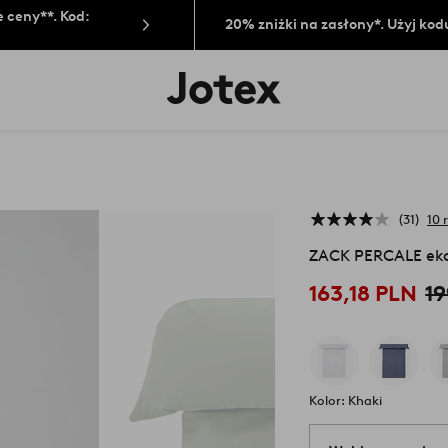
 ceny**. Kod:
20% zniżki na zasłony*. Użyj kod
Logo
Jotex
-
przejdź
na
pierwszą
stronę
31
10 
ZACK PERCALE eko
163,18 PLN
1
Kolor: Khaki