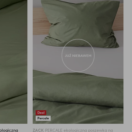
do
do
ulubionych
ulubiony
JUŻ NIEBAWEM
Deal
Percale
ologiczna
ZACK
PERCALE ekologiczna poszewka na