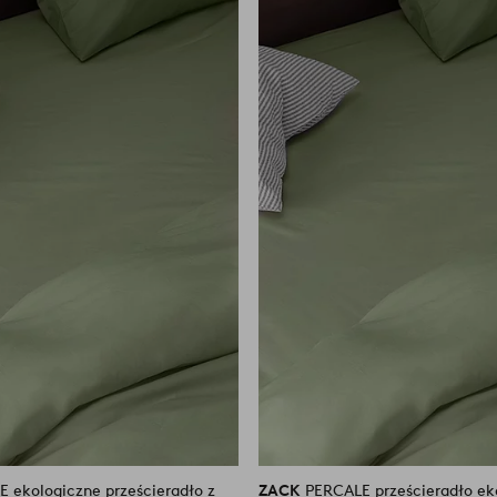
do
ulubionych
 ekologiczne prześcieradło z
ZACK
PERCALE prześcieradło ek