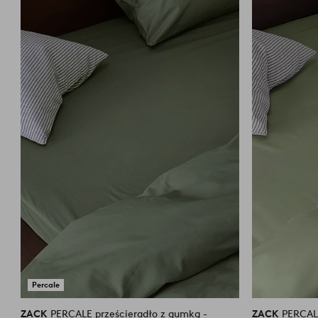
do
ulubionych
Percale
ZACK
PERCALE prześcieradło z gumką -
ZACK
PERCALE