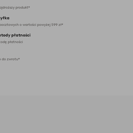
ajdroższy produkt*
yłka
pocztowych o wartości powyżej 599 zł*
etody płatności
odę płatności
 do zwrotu*