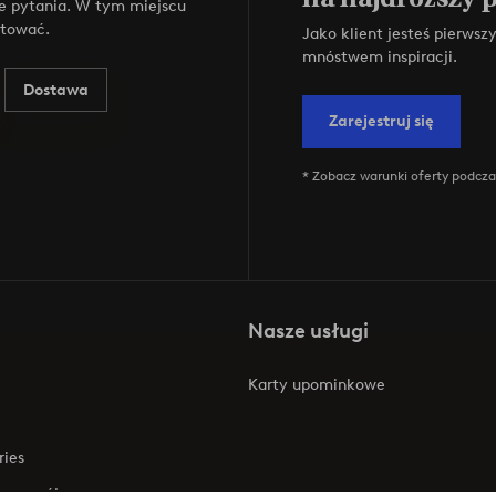
e pytania. W tym miejscu
ktować.
Jako klient jesteś pierws
mnóstwem inspiracji.
Dostawa
Zarejestruj się
* Zobacz warunki oferty podczas
Nasze usługi
Karty upominkowe
ries
 rozwój