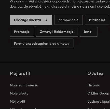
W naszym FAQ znajdziesz odpowiedzi na najczęściej zadawan
dowiesz się również, jak najszybciej można się z nami skonta
Obsługa klienta
Zamówienie
Płatności
Promocje
Zwroty i Reklamacje
Inne
Formularz odstąpienia od umowy
Mój profil
O Jotex
Moje zamówienia
Historia
Moje oferty
O Ellos Group
Mój profil
Business inqui
Mijn retourzendingen
Zrównoważony