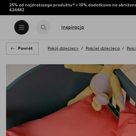
25% od najdroższego produktu* + 10% dodatkowo na obniżone
424882
Inspiracja
Powrót
Pokój dziecięcy
Pościel dziecięca
Pośc