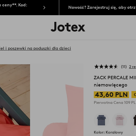
 ceny**. Kod:
Nowość? Zarejestruj się, aby ot
Logo
Jotex
-
przejdź
na
iel i poszewki na poduszki dla dzieci
pierwszą
stronę
11
2 re
ZACK PERCALE MINI
niemowlęcego
43,60 PLN
Pierwotna Cena
109 P
Kolor: Koralowy