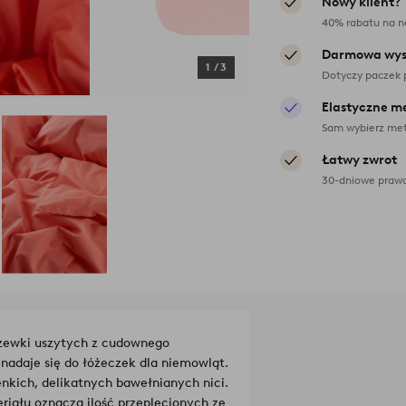
Nowy klient?
40% rabatu na n
Darmowa wys
1
/
3
Dotyczy paczek 
Elastyczne m
Sam wybierz met
Łatwy zwrot
30-dniowe prawo
szewki uszytych z cudownego
nadaje się do łóżeczek dla niemowląt.
enkich, delikatnych bawełnianych nici.
riału oznacza ilość przeplecionych ze