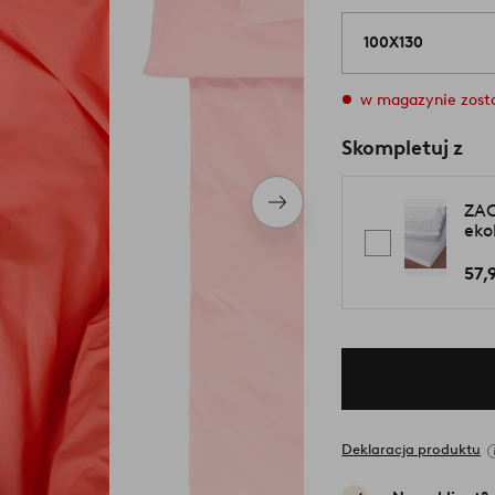
100X130
w magazynie zosta
Skompletuj z
Następny
ZAC
produkt
eko
57,
Deklaracja produktu