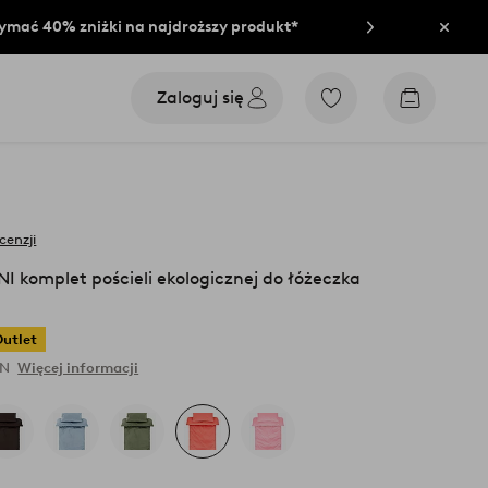
rzymać 40% zniżki na najdroższy produkt*
Zamkn
Zaloguj się
Przejdź
Przejdź
do
do
ulubionych
koszyka
oznaczonych
produktów
cenzji
 komplet pościeli ekologicznej do łóżeczka
Outlet
LN
Więcej informacji