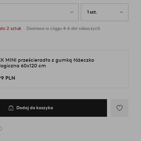
1 szt.
ło 2 sztuk
Dostawa w ciągu 4-6 dni roboczych
K MINI prześcieradło z gumką łóżeczko
logiczna 60x120 cm
99 PLN
Dodaj do koszyka
Dodaj
do
ulubionych