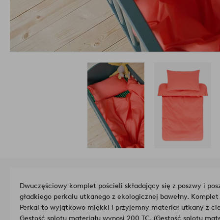
Dwuczęściowy komplet pościeli składający się z poszwy i po
gładkiego perkalu utkanego z ekologicznej bawełny. Komplet 
Perkal to wyjątkowo miękki i przyjemny materiał utkany z ci
Gęstość splotu materiału wynosi 200 TC. (Gęstość splotu mate