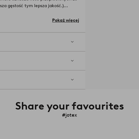
sza gęstość tym lepsza jakość.)
chemicznych pestycydów, nawozów i
onalne materiały.
Materiały: 100%
Pokaż więcej
ka na poduszkę 55x35 cm.
 modelach, które na bieżąco
2
Share your favourites
#jotex