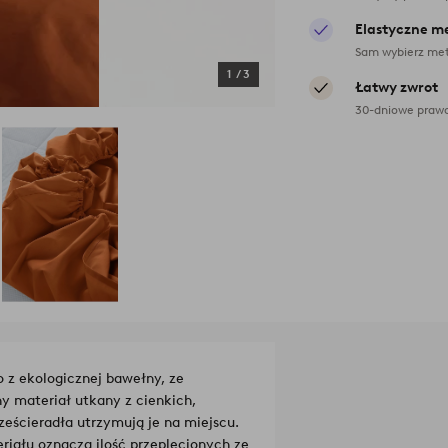
Elastyczne m
Sam wybierz met
1
/
3
Łatwy zwrot
30-dniowe prawo
 z ekologicznej bawełny, ze
y materiał utkany z cienkich,
eścieradła utrzymują je na miejscu.
riału oznacza ilość przeplecionych ze