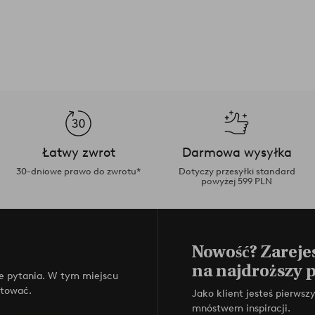
Łatwy zwrot
Darmowa wysyłka
30-dniowe prawo do zwrotu*
Dotyczy przesyłki standard
powyżej 599 PLN
Nowość? Zarejes
na najdroższy 
e pytania. W tym miejscu
ktować.
Jako klient jesteś pierws
mnóstwem inspiracji.