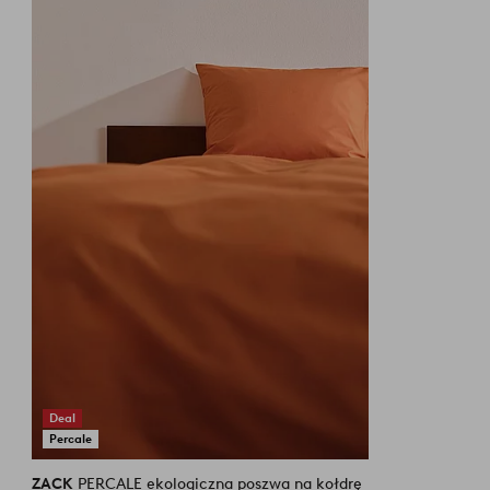
do
ulubionych
Deal
Percale
ZACK
PERCALE ekologiczna poszwa na kołdrę