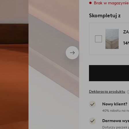
Brak w magazynie
Skompletuj z
ZA
14
Następny
produkt
Deklaracja produktu
Nowy klient?
40% rabatu na n
Darmowa wys
Dotyczy paczek 