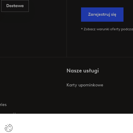
Dostawa
Zarejestruj się
* Zobacz warunki oferty podczas
Nasze usługi
Karty upominkowe
ries
 rozwój
 o dostępności