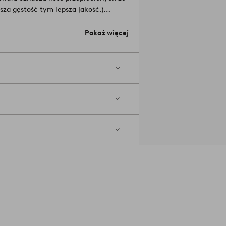
sza gęstość tym lepsza jakość.)
chemicznych pestycydów, nawozów i
onalne materiały.
Materiały: 100%
Pokaż więcej
 modelach, które na bieżąco