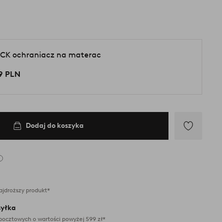
CK ochraniacz na materac
9 PLN
Dodaj do koszyka
Dodaj
do
ulubionych
ajdroższy produkt*
yłka
pocztowych o wartości powyżej 599 zł*