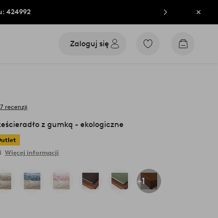
u: 424992
Zamkn
Zaloguj się
Przejdź
Przejdź
do
do
ulubionych
koszyka
oznaczonych
produktów
7 recenzji
eścieradło z gumką - ekologiczne
utlet
N
Więcej informacji
+1