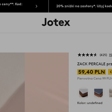
 ceny**. Kod:
20% zniżki na zasłony*. Użyj kod
Logo
Jotex
-
przejdź
na
pierwszą
stronę
425
15
ZACK PERCALE prz
59,40 PLN
O
Pierwotna Cena
99 PL
Kolor: undefined