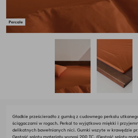
Percale
Gładkie prześcieradło z gumką z cudownego perkalu utkanego
ściągaczami w rogach. Perkal to wyjątkowo miękki i przyjemn
delikatnych bawełnianych nici. Gumki wszyte w krawędzie prz
Gęstość splotu materiału wynosi 200 TC. (Gęstość splotu mate