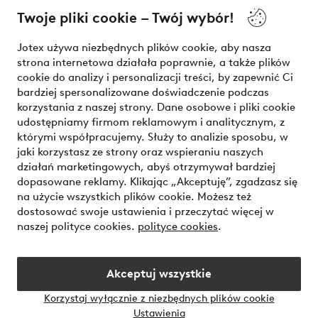
Twoje pliki cookie – Twój wybór!
Nasze usługi
Jotex używa niezbędnych plików cookie, aby nasza
strona internetowa działała poprawnie, a także plików
Warunki
cookie do analizy i personalizacji treści, by zapewnić Ci
bardziej spersonalizowane doświadczenie podczas
korzystania z naszej strony. Dane osobowe i pliki cookie
udostępniamy firmom reklamowym i analitycznym, z
Bezpieczne płatności - zapłać teraz lub podziel się
którymi współpracujemy. Służy to analizie sposobu, w
jaki korzystasz ze strony oraz wspieraniu naszych
Chcesz dowiedzieć się więcej o
naszych opcjach płatności
?
działań marketingowych, abyś otrzymywał bardziej
dopasowane reklamy. Klikając „Akceptuję”, zgadzasz się
na użycie wszystkich plików cookie. Możesz też
dostosować swoje ustawienia i przeczytać więcej w
naszej polityce cookies.
polityce cookies
.
Polska - Wybierz kraj
Akceptuj wszystkie
Instagram
Facebook
Korzystaj wyłącznie z niezbędnych plików cookie
Ustawienia