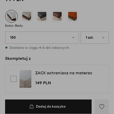
Kolor: Biały
150
1 szt.
W magazynie
Dostawa w ciągu 4-6 dni roboczych
Skompletuj z
ZACK ochraniacz na materac
149 PLN
Dodaj do koszyka