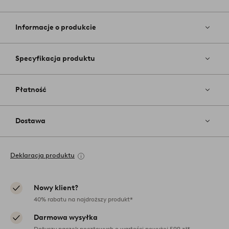
Dodaj
do
ulubiony
Informacje o produkcie
Specyfikacja produktu
Płatność
Dostawa
Deklaracja produktu
Nowy klient?
40% rabatu na najdroższy produkt*
Darmowa wysyłka
Dotyczy paczek pocztowych o wartości powyżej 599 zł*