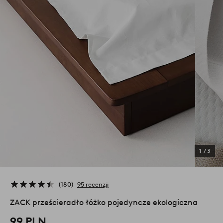
1
/
3
180
95 recenzji
ZACK prześcieradło łóżko pojedyncze ekologiczna
99 PLN