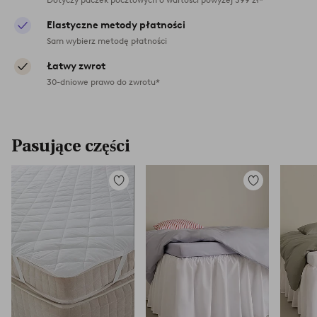
Elastyczne metody płatności
Sam wybierz metodę płatności
Łatwy zwrot
30-dniowe prawo do zwrotu*
Pasujące części
Dodaj
Dodaj
do
do
ulubionych
ulubionych