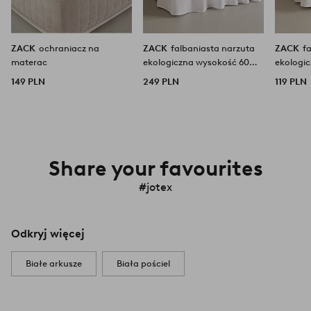
ZACK
ochraniacz na
ZACK
falbaniasta narzuta
ZACK
f
materac
ekologiczna wysokość 60
ekologi
cm
cm
149 PLN
249 PLN
119 PLN
Share your favourites
#jotex
Odkryj więcej
Białe arkusze
Biała pościel