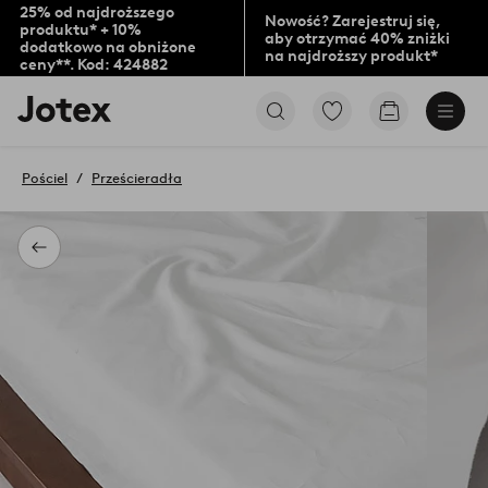
25% od najdroższego
Nowość? Zarejestruj się,
produktu* + 10%
aby otrzymać 40% zniżki
dodatkowo na obniżone
na najdroższy produkt*
ceny**. Kod: 424882
Logo
Przejdź
Przejdź
Jotex
do
do
-
ulubionych
koszyka
przejdź
oznaczonych
Pościel
Prześcieradła
na
produktów
pierwszą
stronę
Powrót