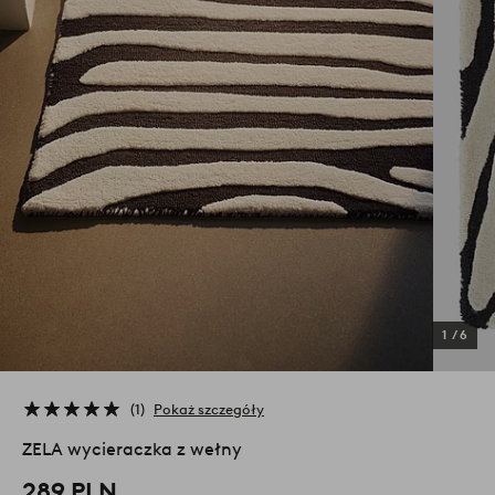
1
/
6
1
Pokaż szczegóły
ZELA wycieraczka z wełny
289 PLN