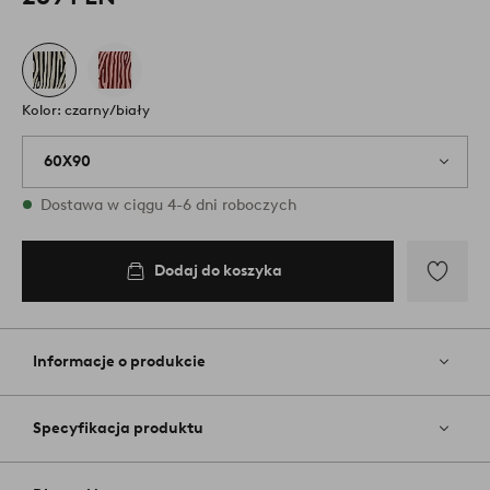
Kolor: czarny/biały
60X90
W magazynie
Dostawa w ciągu 4-6 dni roboczych
Dodaj do koszyka
Dodaj
do
koszyka
Dodaj
do
ulubiony
Informacje o produkcie
Specyfikacja produktu