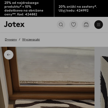
25% od najdroższego
produktu* + 10%
20% zniżki na zasłony*.
dodatkowo na obniżone
Użyj kodu: 424992
ceny**. Kod: 424882
Logo
Przejdź
Przejdź
Jotex
do
do
-
ulubionych
koszyka
przejdź
oznaczonych
Dywany
Wycieraczki
na
produktów
pierwszą
stronę
Powrót