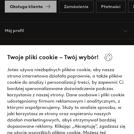
Obsługa klienta
Zamówienie
Płatności
Mój profil
O Jotex
Twoje pliki cookie – Twój wybór!
Nasze usługi
Jotex używa niezbędnych plików cookie, aby nasza
strona internetowa działała poprawnie, a także plików
Warunki
cookie do analizy i personalizacji treści, by zapewnić Ci
bardziej spersonalizowane doświadczenie podczas
korzystania z naszej strony. Dane osobowe i pliki cookie
udostępniamy firmom reklamowym i analitycznym, z
Bezpieczne płatności - zapłać teraz lub podziel się
którymi współpracujemy. Służy to analizie sposobu, w
jaki korzystasz ze strony oraz wspieraniu naszych
Chcesz dowiedzieć się więcej o
naszych opcjach płatności
?
działań marketingowych, abyś otrzymywał bardziej
dopasowane reklamy. Klikając „Akceptuję”, zgadzasz się
na użycie wszystkich plików cookie. Możesz też