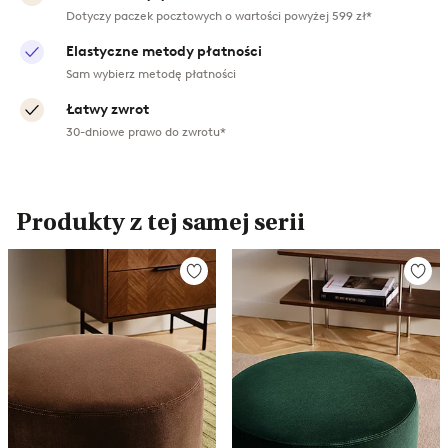
Dotyczy paczek pocztowych o wartości powyżej 599 zł*
Elastyczne metody płatności
Sam wybierz metodę płatności
Łatwy zwrot
30-dniowe prawo do zwrotu*
Produkty z tej samej serii
Dodaj
Doda
do
do
ulubionych
ulub