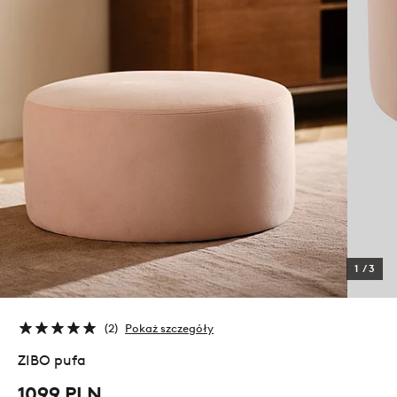
1
/
3
2
Pokaż szczegóły
ZIBO pufa
1099 PLN