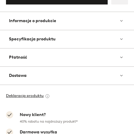
Dodaj
do
ulubi
Informacje o produkcie
Specyfikacja produktu
Płatność
Dostawa
Deklaracja produktu
Nowy klient?
40% rabatu na najdroższy produkt*
Darmowa wysyłka