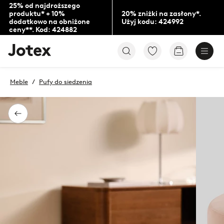
25% od najdroższego
produktu* + 10%
20% zniżki na zasłony*.
dodatkowo na obniżone
Użyj kodu: 424992
ceny**. Kod: 424882
Logo
Przejdź
Przejdź
Jotex
do
do
-
ulubionych
koszyka
przejdź
oznaczonych
Meble
Pufy do siedzenia
na
produktów
pierwszą
stronę
Powrót