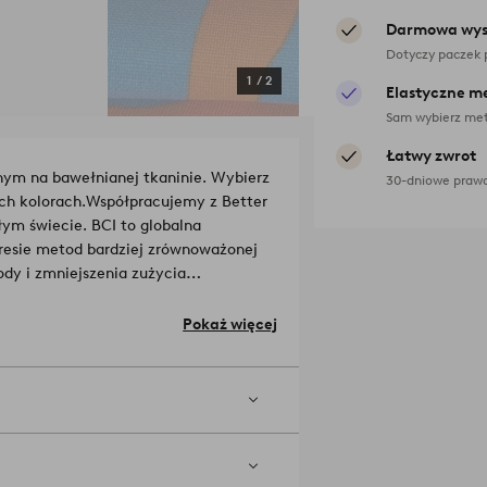
Darmowa wys
Dotyczy paczek 
1
/
2
Elastyczne m
Sam wybierz met
Łatwy zwrot
ym na bawełnianej tkaninie. Wybierz
30-dniowe prawo
ch kolorach.
Współpracujemy z Better
łym świecie. BCI to globalna
kresie metod bardziej zrównoważonej
ody i zmniejszenia zużycia
epsze warunki społeczne, ekonomiczne
 odpowiedzialną uprawę bawełny. Nie
Pokaż więcej
ikowania bawełny Better Cotton.
ycie na każdy dzień tygodnia.
Numer