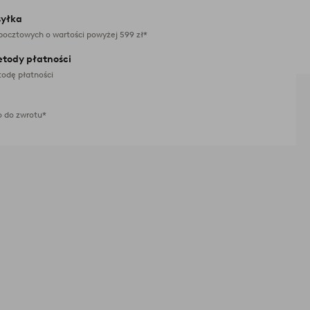
yłka
pocztowych o wartości powyżej 599 zł*
etody płatności
odę płatności
 do zwrotu*