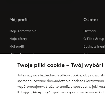
Mój profil
O Jotex
Moje zamówienia
Historia
Moje oferty
O Ellos Group
Mój profil
Business inqui
Mijn retourzendingen
Zrównoważony
Oświadczenie
Twoje pliki cookie – Twój wybór!
Jotex używa niezbędnych plików cookie, aby nasza stro
spersonalizowane doświadczenie podczas korzystania 
Bezpieczne płatności - zapłać teraz lub podziel 
współpracujemy. Służy to analizie sposobu, w jaki ko
Chcesz dowiedzieć się więcej o
naszych opcjach płatności
?
Klikając „Akceptuję”, zgadzasz się na użycie wszystki