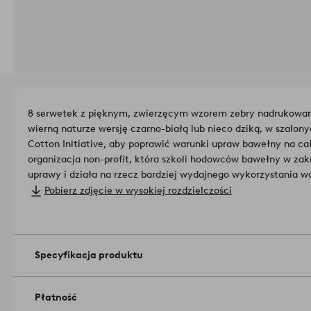
8 serwetek z pięknym, zwierzęcym wzorem zebry nadrukowan
wierną naturze wersję czarno-białą lub nieco dziką, w szalony
Cotton Initiative, aby poprawić warunki upraw bawełny na ca
organizacja non-profit, która szkoli hodowców bawełny w za
uprawy i działa na rzecz bardziej wydajnego wykorzystania w
pestycydów. BCI zapewnia rolnikom uprawiającym bawełnę l
Pobierz zdjęcie w wysokiej rozdzielczości
i środowiskowe. Kupując ten produkt, wraz z Jotex wspierasz
oznacza to, że produkt wykonany jest z możliwej do zidentyf
Materiał: 100% bawełna.
Specyfikacja produktu
Wymiary produktu: 45x45 cm.
Konserwacja: 40 °. Kurczliwość max 5%.
Wskazówki/rady: Tekstylne serwetki stworzą świąteczne nakr
Płatność