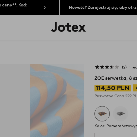
 ceny**. Kod:
Nowość? Zarejestruj się, aby ot
Logo
Jotex
-
przejdź
na
pierwszą
stronę
2
1 re
ZOE serwetka, 8 s
114,50 PLN
Pierwotna Cena
229 P
Kolor: Pomarańczowy/