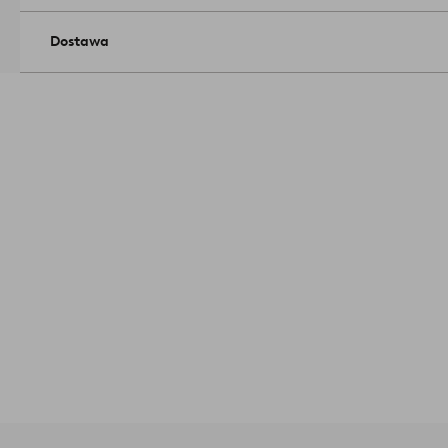
artykułu: 1702161-01-0
Dostawa