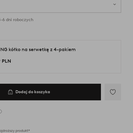
-6 dni roboczych
ING kółko na serwetkę z 4-pakiem
9 PLN
Dodaj do koszyka
Dodaj
do
ulubionych
ajdroższy produkt*