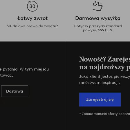
Łatwy zwrot
Darmowa wysyłka
30-dniowe prawo do zwrotu*
Dotyczy przesyłki standard
powyżej 599 PLN
Nowość? Zarejes
na najdroższy 
e pytania. W tym miejscu
ktować.
Jako klient jesteś pierws
mnóstwem inspiracji.
Dostawa
Zarejestruj się
* Zobacz warunki oferty podczas