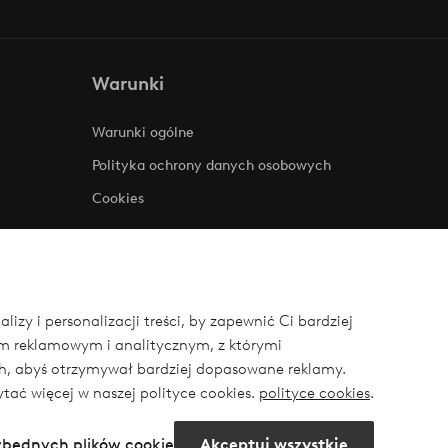
Warunki
Warunki ogólne
Polityka ochrony danych osobowych
Cookies
zy i personalizacji treści, by zapewnić Ci bardziej
om reklamowym i analitycznym, z którymi
ych, abyś otrzymywał bardziej dopasowane reklamy.
ytać więcej w naszej polityce cookies.
polityce cookies
.
ezbędnych plików cookie
Akceptuj wszystkie