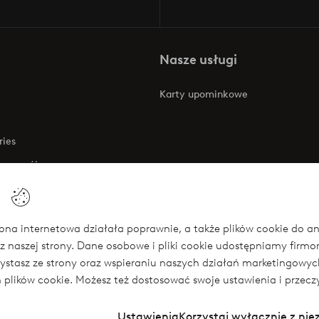
Nasze usługi
Karty upominkowe
ries
 rozwój
 o dostępności
na internetowa działała poprawnie, a także plików cookie do anali
z naszej strony. Dane osobowe i pliki cookie udostępniamy firm
się
rzystasz ze strony oraz wspieraniu naszych działań marketingow
ch plików cookie. Możesz też dostosować swoje ustawienia i przecz
Ustawienia
Korzystaj wyłącznie z ni