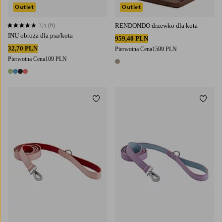
Outlet
Outlet
3,5
(6)
RENDONDO drzewko dla kota
3,5 opierając się na 6 ocenach
INU obroża dla psa/kota
959,40 PLN
32,70 PLN
Pierwotna Cena
1599 PLN
Pierwotna Cena
109 PLN
1 kolor
4 kolory
Dodaj do ulubionych
Dodaj