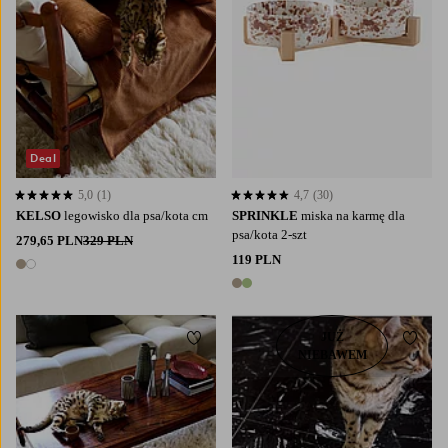
Deal
5,0
(1)
4,7
(30)
5,0 opierając się na 1 ocenach
4,7 opierając się na 30 ocenach
KELSO
legowisko dla psa/kota cm
SPRINKLE
miska na karmę dla
psa/kota 2-szt
279,65 PLN
329 PLN
119 PLN
2 kolory
2 kolory
JUŻ
Dodaj do ulubionych
Dodaj
NIEBAWEM
S
M