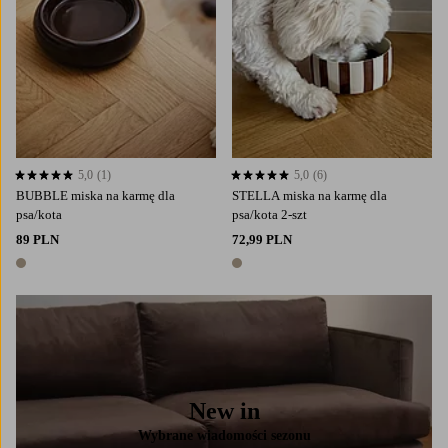
5,0
(1)
5,0
(6)
5,0 opierając się na 1 ocenach
5,0 opierając się na 6 ocenach
BUBBLE miska na karmę dla
STELLA miska na karmę dla
psa/kota
psa/kota 2-szt
89 PLN
72,99 PLN
1 kolor
1 kolor
New in
Wybrane wiadomości sezonu