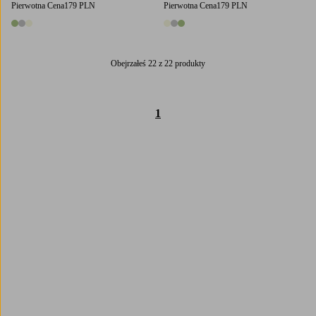
Pierwotna Cena
179 PLN
Pierwotna Cena
179 PLN
3 kolory
3 kolory
Obejrzałeś 22 z 22 produkty
1
Trustpilot