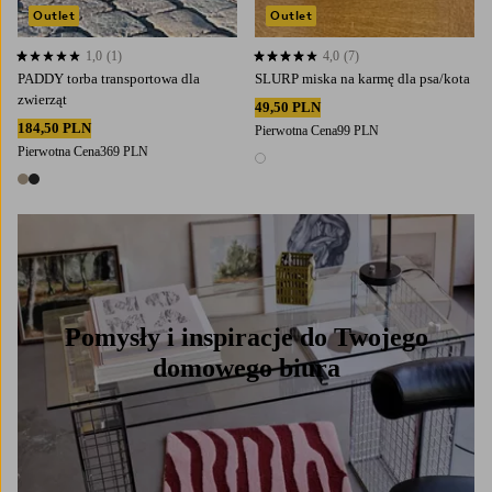
Outlet
Outlet
1,0
(1)
4,0
(7)
1,0 opierając się na 1 ocenach
4,0 opierając się na 7 ocenach
PADDY torba transportowa dla
SLURP miska na karmę dla psa/kota
zwierząt
49,50 PLN
184,50 PLN
Pierwotna Cena
99 PLN
Pierwotna Cena
369 PLN
1 kolor
2 kolory
Pomysły i inspiracje do Twojego
domowego biura