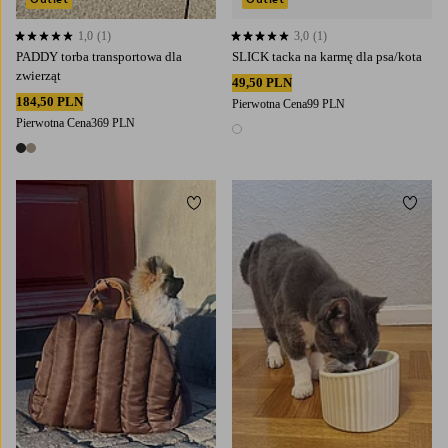
1,0
(1)
3,0
(1)
1,0 opierając się na 1 ocenach
3,0 opierając się na 1 ocenach
PADDY torba transportowa dla
SLICK tacka na karmę dla psa/kota
zwierząt
49,50 PLN
184,50 PLN
Pierwotna Cena
99 PLN
Pierwotna Cena
369 PLN
1 kolor
2 kolory
Dodaj do ulubionych
Dodaj
L
S
S
L