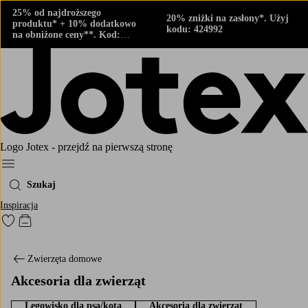
25% od najdroższego
20% zniżki na zasłony*. Użyj
produktu* + 10% dodatkowo
kodu: 424992
na obniżone ceny**. Kod:
424882
Logo Jotex - przejdź na pierwszą stronę
Menu
Szukaj
Inspiracja
Przejdź do ulubionych oznaczonych produktów
Przejdź do koszyka
Zwierzęta domowe
Akcesoria dla zwierząt
Legowisko dla psa/kota
Akcesoria dla zwierząt