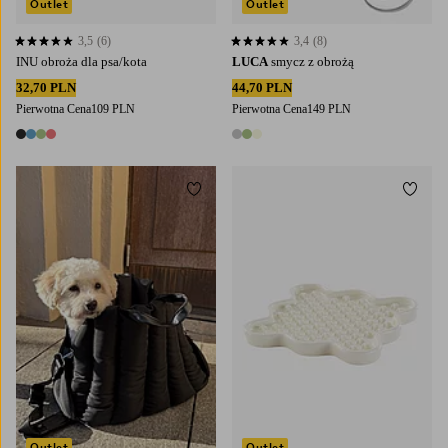
Outlet
Outlet
3,5
(6)
3,4
(8)
3,5 opierając się na 6 ocenach
3,4 opierając się na 8 ocenach
INU obroża dla psa/kota
LUCA
smycz z obrożą
32,70 PLN
44,70 PLN
Pierwotna Cena
109 PLN
Pierwotna Cena
149 PLN
4 kolory
3 kolory
Dodaj do ulubionych
Dodaj
L
S
S
L
Outlet
Outlet