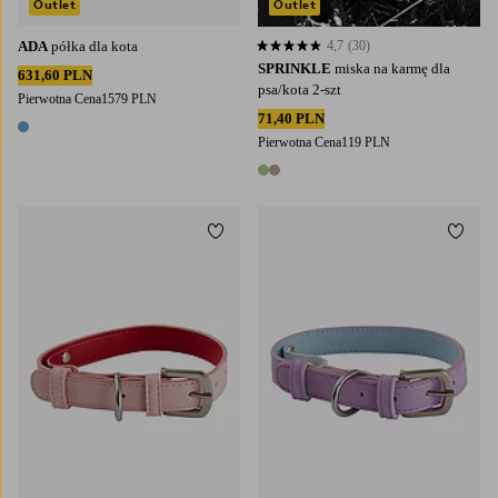
Outlet
Outlet
ADA
półka dla kota
4,7
(30)
4,7 opierając się na 30 ocenach
SPRINKLE
miska na karmę dla
631,60 PLN
psa/kota 2-szt
Pierwotna Cena
1579 PLN
71,40 PLN
1 kolor
Pierwotna Cena
119 PLN
2 kolory
Dodaj do ulubionych
Dodaj