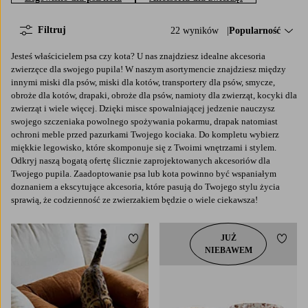
Filtruj
22 wyników
Sortuj według:
Popularność
Jesteś właścicielem psa czy kota? U nas znajdziesz idealne akcesoria
zwierzęce dla swojego pupila! W naszym asortymencie znajdziesz między
innymi miski dla psów, miski dla kotów, transportery dla psów, smycze,
obroże dla kotów, drapaki, obroże dla psów, namioty dla zwierząt, kocyki dla
zwierząt i wiele więcej. Dzięki misce spowalniającej jedzenie nauczysz
swojego szczeniaka powolnego spożywania pokarmu, drapak natomiast
ochroni meble przed pazurkami Twojego kociaka. Do kompletu wybierz
miękkie legowisko, które skomponuje się z Twoimi wnętrzami i stylem.
Odkryj naszą bogatą ofertę ślicznie zaprojektowanych akcesoriów dla
Twojego pupila. Zaadoptowanie psa lub kota powinno być wspaniałym
doznaniem a ekscytujące akcesoria, które pasują do Twojego stylu życia
sprawią, że codzienność ze zwierzakiem będzie o wiele ciekawsza!
JUŻ
Dodaj do ulubionych
Dodaj
NIEBAWEM
S
M