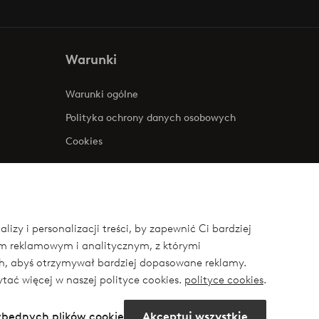
Warunki
Warunki ogólne
Polityka ochrony danych osobowych
Cookies
zy i personalizacji treści, by zapewnić Ci bardziej
om reklamowym i analitycznym, z którymi
ych, abyś otrzymywał bardziej dopasowane reklamy.
ytać więcej w naszej polityce cookies.
polityce cookies
.
ezbędnych plików cookie
Akceptuj wszystkie