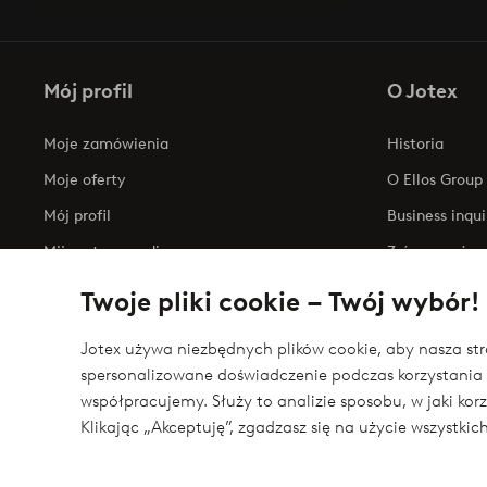
Mój profil
O Jotex
Moje zamówienia
Historia
Moje oferty
O Ellos Group
Mój profil
Business inqui
Mijn retourzendingen
Zrównoważony
Oświadczenie
Twoje pliki cookie – Twój wybór!
Jotex używa niezbędnych plików cookie, aby nasza stro
spersonalizowane doświadczenie podczas korzystania 
Bezpieczne płatności - zapłać teraz lub podziel 
współpracujemy. Służy to analizie sposobu, w jaki ko
Chcesz dowiedzieć się więcej o
naszych opcjach płatności
?
Klikając „Akceptuję”, zgadzasz się na użycie wszystki