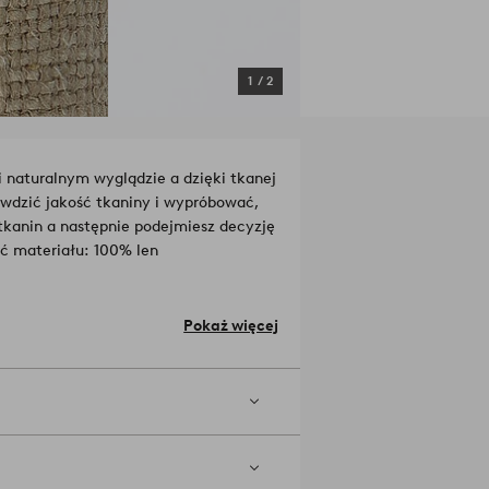
1
/
2
 naturalnym wyglądzie a dzięki tkanej
awdzić jakość tkaniny i wypróbować,
 tkanin a następnie podejmiesz decyzję
ć materiału: 100% len
Pokaż więcej