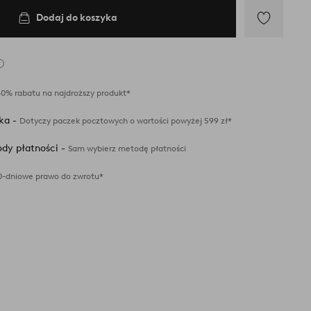
Dodaj do koszyka
Dodaj
do
ulubionych
40% rabatu na najdroższy produkt*
ka -
Dotyczy paczek pocztowych o wartości powyżej 599 zł*
dy płatności -
Sam wybierz metodę płatności
0-dniowe prawo do zwrotu*