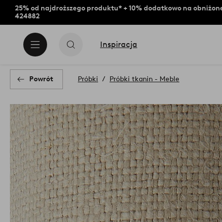
25% od najdroższego produktu* + 10% dodatkowo na obniżone
424882
Inspiracja
Powrót
Próbki
Próbki tkanin - Meble