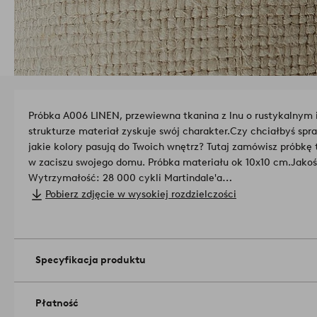
Próbka A006 LINEN, przewiewna tkanina z lnu o rustykalnym i
strukturze materiał zyskuje swój charakter.
Czy chciałbyś spr
jakie kolory pasują do Twoich wnętrz? Tutaj zamówisz próbkę
w zaciszu swojego domu. Próbka materiału ok 10x10 cm.
Jakoś
Wytrzymałość: 28 000 cykli Martindale'a
Odporność na światło: 4/5
Pobierz zdjęcie w wysokiej rozdzielczości
Mechacenie: 4/5
Numer artykułu: 1732100-03-0
Specyfikacja produktu
Płatność