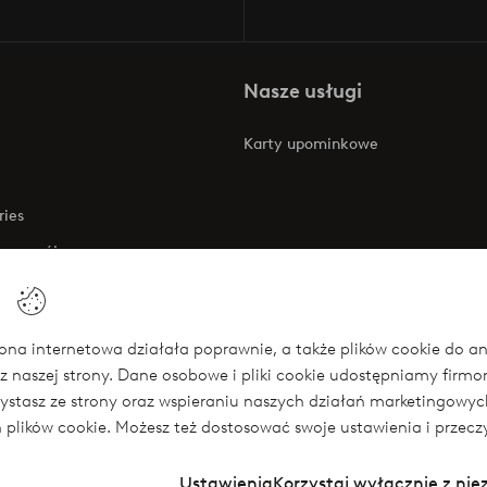
Nasze usługi
Karty upominkowe
ries
 rozwój
 o dostępności
na internetowa działała poprawnie, a także plików cookie do anali
z naszej strony. Dane osobowe i pliki cookie udostępniamy firm
się
rzystasz ze strony oraz wspieraniu naszych działań marketingow
ch plików cookie. Możesz też dostosować swoje ustawienia i przecz
Ustawienia
Korzystaj wyłącznie z ni