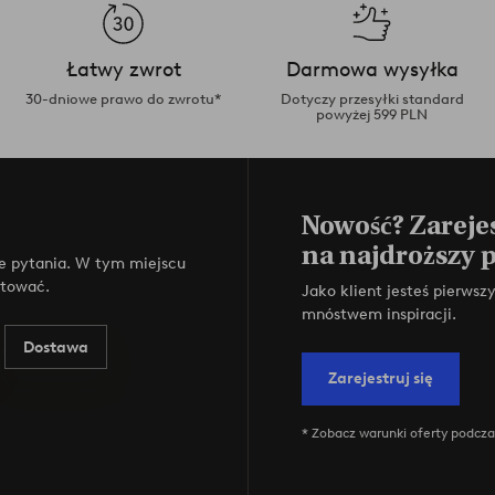
Łatwy zwrot
Darmowa wysyłka
30-dniowe prawo do zwrotu*
Dotyczy przesyłki standard
powyżej 599 PLN
Nowość? Zarejes
na najdroższy 
e pytania. W tym miejscu
ktować.
Jako klient jesteś pierws
mnóstwem inspiracji.
Dostawa
Zarejestruj się
* Zobacz warunki oferty podczas