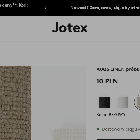
 ceny**. Kod:
Nowość? Zarejestruj się, aby ot
Logo
Jotex
-
przejdź
na
pierwszą
stronę
A006 LINEN próbk
10 PLN
Kolor: BEZOWY
W magazynie
Dostawa w ciągu 4