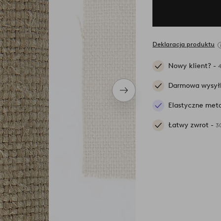
Deklaracja produktu
Nowy klient? -
Darmowa wysył
Następny
produkt
Elastyczne meto
Łatwy zwrot -
3