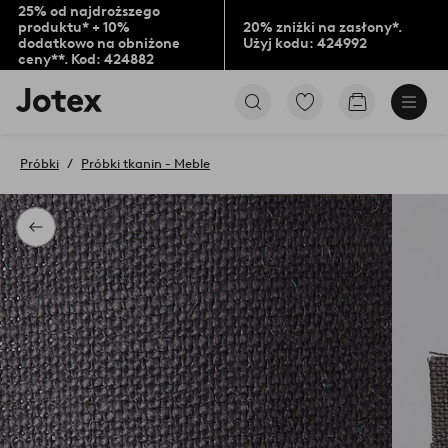
25% od najdroższego
produktu* + 10%
20% zniżki na zasłony*.
dodatkowo na obniżone
Użyj kodu: 424992
ceny**. Kod: 424882
Logo
Przejdź
Przejdź
Jotex
do
do
-
ulubionych
koszyka
przejdź
oznaczonych
Próbki
Próbki tkanin - Meble
na
produktów
pierwszą
stronę
Powrót