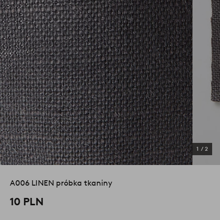
1
/
2
A006 LINEN próbka tkaniny
10 PLN