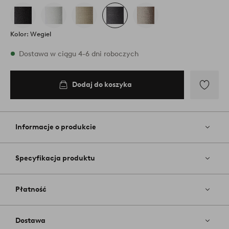
Kolor: Wegiel
W magazynie
Dostawa w ciągu 4-6 dni roboczych
Dodaj do koszyka
Dodaj
do
koszyka
Dodaj
do
ulubiony
Informacje o produkcie
Specyfikacja produktu
Płatność
Dostawa