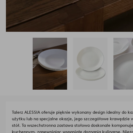
Talerz ALESSIA oferuje pięknie wykonany design idealny do ka
użytku lub na specjalne okazje, jego szczegółowe krawędzie 
stół. Ta wszechstronna zastawa stołowa doskonale komponuj
kuchennym, zapewniając wspaniałe doznania kulinarne. Niezal