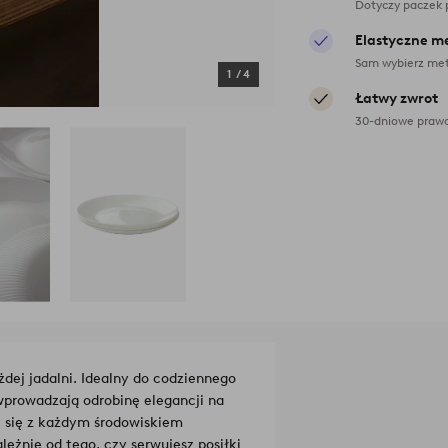
Dotyczy paczek 
Elastyczne m
Sam wybierz met
1
/
4
Łatwy zwrot
30-dniowe prawo
żdej jadalni. Idealny do codziennego
wprowadzają odrobinę elegancji na
e się z każdym środowiskiem
eżnie od tego, czy serwujesz posiłki