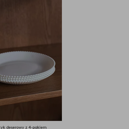
do
ulubionych
zyk deserowy z 4-pakiem