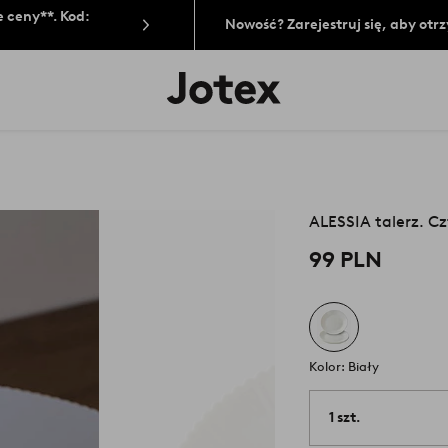
 ceny**. Kod:
Nowość? Zarejestruj się, aby ot
Logo
Jotex
-
przejdź
na
pierwszą
stronę
ALESSIA talerz. C
99 PLN
Kolor: Biały
1 szt.