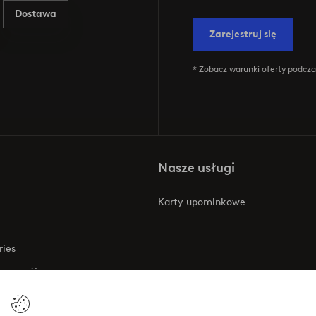
Dostawa
Zarejestruj się
* Zobacz warunki oferty podczas
Nasze usługi
Karty upominkowe
ries
 rozwój
 o dostępności