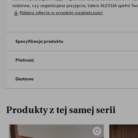
rodzinne, czy organizujesz przyjęcia, talerz ALESSIA spełni Two
wszechstronności, podkreślając estetykę Twojej kuchni.
Pobierz zdjęcie w wysokiej rozdzielczości
2267329-01-0
Specyfikacja produktu
Płatność
Dostawa
Produkty z tej samej serii
Dodaj