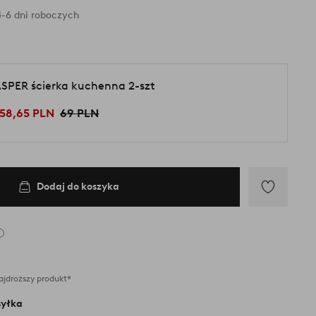
-6 dni roboczych
SPER ścierka kuchenna 2-szt
58,65 PLN
69 PLN
Dodaj do koszyka
Dodaj
do
ulubionych
ajdroższy produkt*
yłka