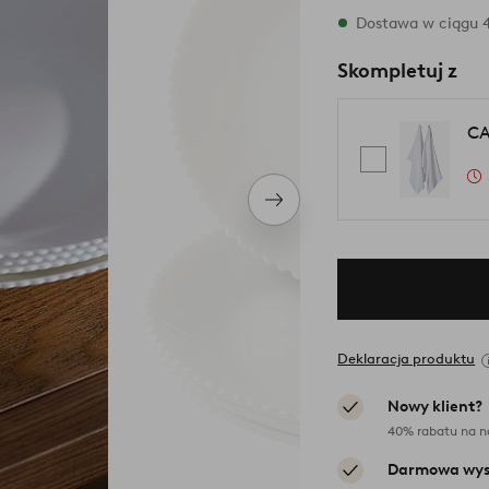
W magazynie
Dostawa w ciągu 4
Skompletuj z
CA
Następny
produkt
Deklaracja produktu
Nowy klient?
40% rabatu na n
Darmowa wys