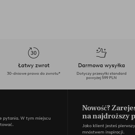
Łatwy zwrot
Darmowa wysyłka
30-dniowe prawo do zwrotu*
Dotyczy przesyłki standard
powyżej 599 PLN
Nowość? Zarejes
na najdroższy 
e pytania. W tym miejscu
ktować.
Jako klient jesteś pierws
mnóstwem inspiracji.