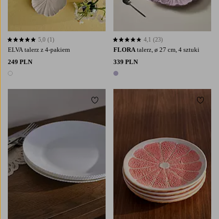
5,0
(1)
4,1
(23)
5,0 opierając się na 1 ocenach
4,1 opierając się na 23 ocenach
ELVA talerz z 4-pakiem
FLORA
talerz, ø 27 cm, 4 sztuki
249 PLN
339 PLN
1 kolor
1 kolor
Dodaj do ulubionych
Dodaj