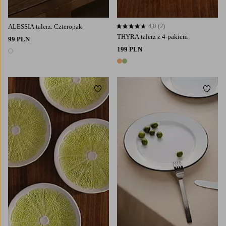
ALESSIA talerz. Czteropak
4,0
(2)
4,0 opierając się na 2 ocenach
THYRA talerz z 4-pakiem
99 PLN
199 PLN
1 kolor
2 kolory
Dodaj do ulubionych
Dodaj