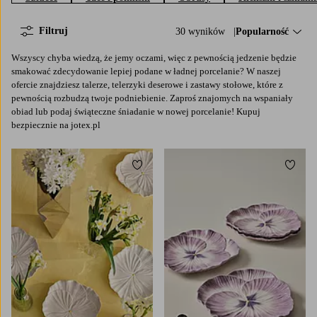
Filtruj
30 wyników
Sortuj według:
Popularność
Wszyscy chyba wiedzą, że jemy oczami, więc z pewnością jedzenie będzie
smakować zdecydowanie lepiej podane w ładnej porcelanie? W naszej
ofercie znajdziesz talerze, telerzyki deserowe i zastawy stołowe, które z
pewnością rozbudzą twoje podniebienie. Zaproś znajomych na wspaniały
obiad lub podaj świąteczne śniadanie w nowej porcelanie! Kupuj
bezpiecznie na jotex.pl
Dodaj do ulubionych
Dodaj