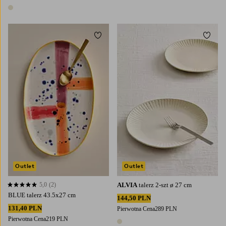
1 kolor
Dodaj do ulubionych
Dodaj
Outlet
Outlet
5,0
(2)
ALVIA
talerz 2-szt ø 27 cm
5,0 opierając się na 2 ocenach
BLUE talerz 43.5x27 cm
144,50 PLN
131,40 PLN
Pierwotna Cena
289 PLN
Pierwotna Cena
219 PLN
1 kolor