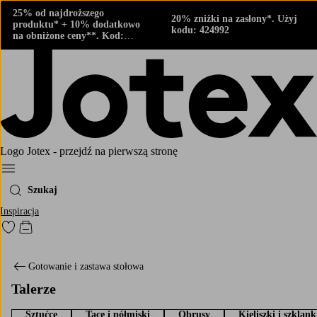
25% od najdroższego
20% zniżki na zasłony*. Użyj
produktu* + 10% dodatkowo
kodu: 424992
na obniżone ceny**. Kod:
424882
Logo Jotex - przejdź na pierwszą stronę
Menu
Szukaj
Inspiracja
Przejdź do ulubionych oznaczonych produktów
Przejdź do koszyka
Gotowanie i zastawa stołowa
Talerze
Sztućce
Tace i półmiski
Obrusy
Kieliszki i szklank