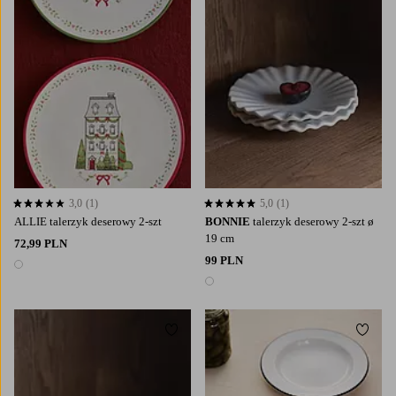
3,0
(1)
5,0
(1)
3,0 opierając się na 1 ocenach
5,0 opierając się na 1 ocenach
ALLIE talerzyk deserowy 2-szt
BONNIE
talerzyk deserowy 2-szt ø
19 cm
72,99 PLN
99 PLN
1 kolor
1 kolor
Dodaj do ulubionych
Dodaj