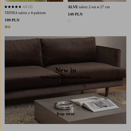
4,0
(2)
ALVE
talerz 2-szt ø 27 cm
4,0 opierając się na 2 ocenach
THYRA talerz z 4-pakiem
149 PLN
199 PLN
1 kolor
2 kolory
New in
Wybrane wiadomości sezonu
Kup teraz