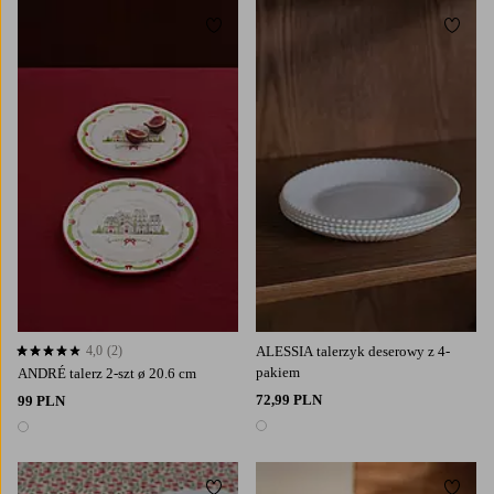
Dodaj do ulubionych
Dodaj
4,0
(2)
ALESSIA talerzyk deserowy z 4-
4,0 opierając się na 2 ocenach
pakiem
ANDRÉ talerz 2-szt ø 20.6 cm
72,99 PLN
99 PLN
1 kolor
1 kolor
Dodaj do ulubionych
Dodaj