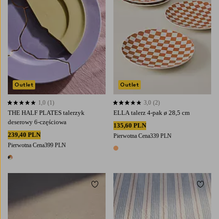
Outlet
Outlet
1,0
(1)
3,0
(2)
1,0 opierając się na 1 ocenach
3,0 opierając się na 2 ocenach
THE HALF PLATES talerzyk
ELLA talerz 4-pak ø 28,5 cm
deserowy 6-częściowa
135,60 PLN
239,40 PLN
Pierwotna Cena
339 PLN
Pierwotna Cena
399 PLN
1 kolor
1 kolor
Dodaj do ulubionych
Dodaj