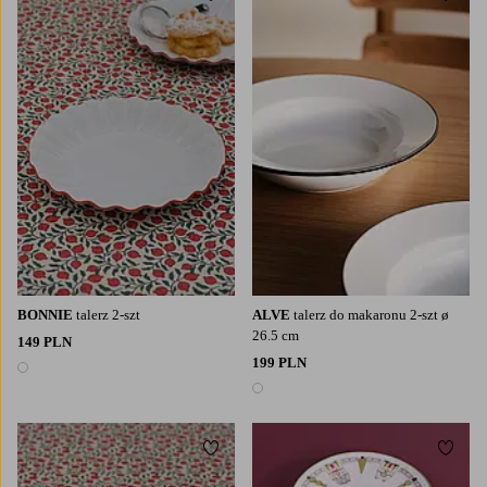
BONNIE
talerz 2-szt
ALVE
talerz do makaronu 2-szt ø
26.5 cm
149 PLN
199 PLN
1 kolor
1 kolor
Dodaj do ulubionych
Dodaj