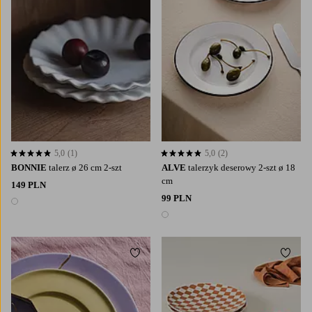
5,0
(1)
5,0
(2)
5,0 opierając się na 1 ocenach
5,0 opierając się na 2 ocenach
BONNIE
talerz ø 26 cm 2-szt
ALVE
talerzyk deserowy 2-szt ø 18
cm
149 PLN
99 PLN
1 kolor
1 kolor
Dodaj do ulubionych
Dodaj