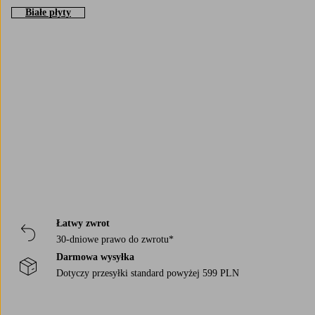
Duka helt i din stil med en snygg tallrik
Białe płyty
Fina tallrikar kan förändra hela intrycket av bordet. Testa att kombinera
olika storlekar och former, det kan göra hela dukningen mer levande. En
enkel vit tallrik kan framhäva maten, medan färgade eller mönstrade
varianter skapar mer karaktär i dukningen. Kombinera med dina
Trustpilot
favoritbestick
och
dricksglas
för en dukning som är helt i din stil.
Tallrikar för varje tillfälle
Hos oss finns tallrikar som passar alla måltider, från frukostens rostade
bröd till middagens varma rätter. Oavsett om du söker assietter,
mattallrikar eller tallrikar i set hittar du många fina alternativ att mixa
och matcha som du vill.
Łatwy zwrot
30-dniowe prawo do zwrotu*
Darmowa wysyłka
Dotyczy przesyłki standard powyżej 599 PLN