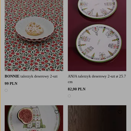
BONNIE
talerzyk deserowy 2-szt
ANJA talerzyk deserowy 2-szt ø 25.7
cm
99 PLN
82,90 PLN
1 kolor
1 kolor
Dodaj do ulubionych
Dodaj