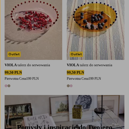
Outlet
Outlet
VIOLA
talerz do serwowania
VIOLA
talerz do serwowania
99,50 PLN
99,50 PLN
Pierwotna Cena
199 PLN
Pierwotna Cena
199 PLN
2 kolory
2 kolory
Pomysły i inspiracje do Twojego