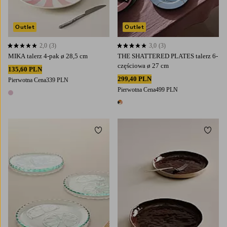
Outlet
Outlet
2,0
(3)
3,0
(3)
2,0 opierając się na 3 ocenach
3,0 opierając się na 3 ocenach
MIKA talerz 4-pak ø 28,5 cm
THE SHATTERED PLATES talerz 6-
częściowa ø 27 cm
135,60 PLN
299,40 PLN
Pierwotna Cena
339 PLN
Pierwotna Cena
499 PLN
1 kolor
1 kolor
Dodaj do ulubionych
Dodaj