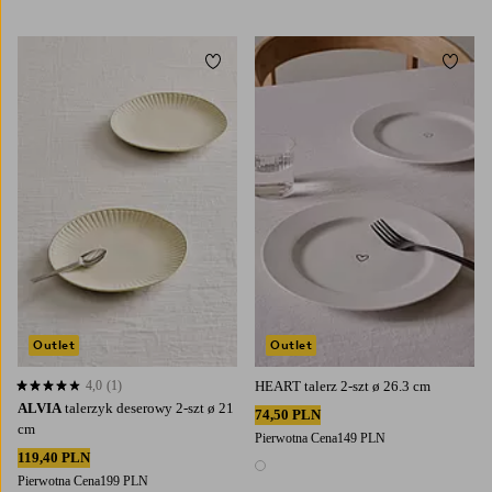
Dodaj do ulubionych
Dodaj
Outlet
Outlet
4,0
(1)
HEART talerz 2-szt ø 26.3 cm
4,0 opierając się na 1 ocenach
ALVIA
talerzyk deserowy 2-szt ø 21
74,50 PLN
cm
Pierwotna Cena
149 PLN
119,40 PLN
1 kolor
Pierwotna Cena
199 PLN