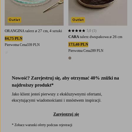
Outlet
Outlet
ORANGINA talerz ø 27 cm, 4 sztuki
5,0
(1)
5,0 opierając się na 1 ocenach
CARA
talerz dwupakowa ø 26 cm
84,75 PLN
173,40 PLN
Pierwotna Cena
339 PLN
Pierwotna Cena
289 PLN
1 kolor
1 kolor
Nowość? Zarejestruj się, aby otrzymać 40% zniżki na
najdroższy produkt*
Jako klient jesteś pierwszy z ekskluzywnymi ofertami,
ekscytującymi wiadomościami i mnóstwem inspiracji.
Zarejestruj się
* Zobacz warunki oferty podczas rejestracji