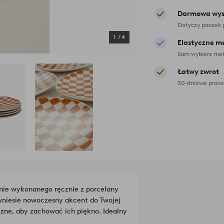
Darmowa wys
Dotyczy paczek 
1
/
4
Elastyczne m
Sam wybierz met
Łatwy zwrot
30-dniowe prawo
nnie wykonanego ręcznie z porcelany
wniesie nowoczesny akcent do Twojej
czne, aby zachować ich piękno. Idealny