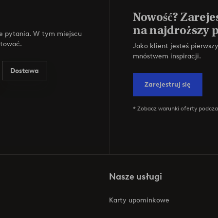
Nowość? Zarejes
na najdroższy 
e pytania. W tym miejscu
ktować.
Jako klient jesteś pierws
mnóstwem inspiracji.
Dostawa
Zarejestruj się
* Zobacz warunki oferty podczas
Nasze usługi
Karty upominkowe