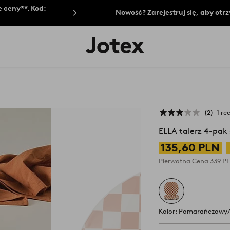
 ceny**. Kod:
Nowość? Zarejestruj się, aby ot
Logo
Jotex
-
przejdź
na
pierwszą
stronę
2
1 re
ELLA talerz 4-pak
135,60 PLN
Pierwotna Cena
339 P
Kolor: Pomarańczowy/