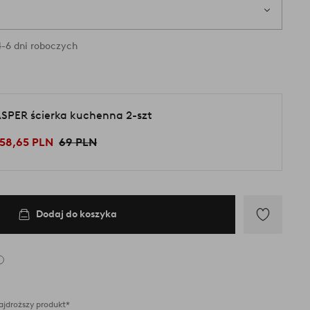
-6 dni roboczych
SPER ścierka kuchenna 2-szt
58,65 PLN
69 PLN
Dodaj do koszyka
Dodaj
do
ulubionych
ajdroższy produkt*