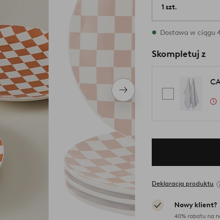
1 szt.
W magazynie
Dostawa w ciągu 4
Skompletuj z
CA
Następny
produkt
Deklaracja produktu
Nowy klient?
40% rabatu na n