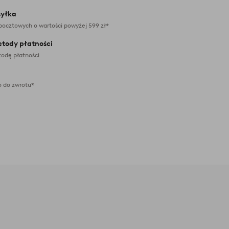
yłka
pocztowych o wartości powyżej 599 zł*
etody płatności
odę płatności
 do zwrotu*