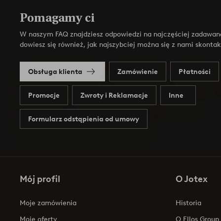
Pomagamy ci
W naszym FAQ znajdziesz odpowiedzi na najczęściej zadawan
dowiesz się również, jak najszybciej można się z nami skonta
Obsługa klienta
Zamówienie
Płatności
Promocje
Zwroty i Reklamacje
Inne
Formularz odstąpienia od umowy
Mój profil
O Jotex
Moje zamówienia
Historia
Moje oferty
O Ellos Group