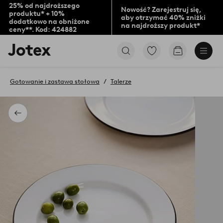
25% od najdroższego
Nowość? Zarejestruj się,
produktu* + 10%
aby otrzymać 40% zniżki
dodatkowo na obniżone
na najdroższy produkt*
ceny**. Kod: 424882
Logo
Przejdź
Przejdź
Jotex
do
do
-
ulubionych
koszyka
przejdź
oznaczonych
Gotowanie i zastawa stołowa
Talerze
na
produktów
pierwszą
stronę
Powrót