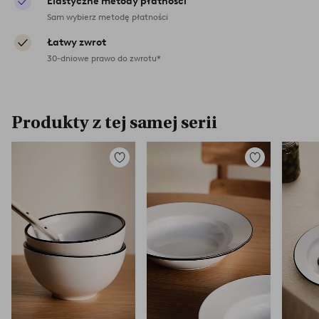
Elastyczne metody płatności
Sam wybierz metodę płatności
Łatwy zwrot
30-dniowe prawo do zwrotu*
Produkty z tej samej serii
Dodaj
Dodaj
do
do
ulubionych
ulubionych