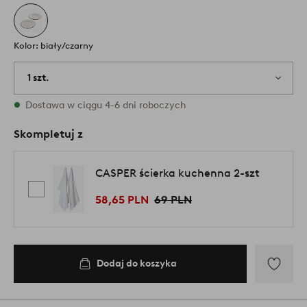
Kolor: biały/czarny
1 szt.
W magazynie
Dostawa w ciągu 4-6 dni roboczych
Skompletuj z
CASPER ścierka kuchenna 2-szt
58,65 PLN
69 PLN
Dodaj do koszyka
Dodaj
do