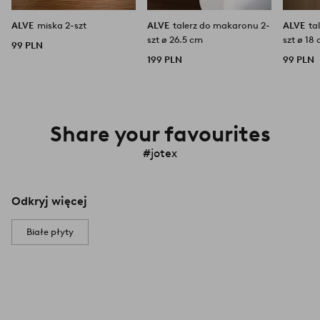
ALVE
miska 2-szt
ALVE
talerz do makaronu 2-
ALVE
ta
szt ø 26.5 cm
szt ø 18
99 PLN
199 PLN
99 PLN
Share your favourites
#jotex
Odkryj więcej
Białe płyty