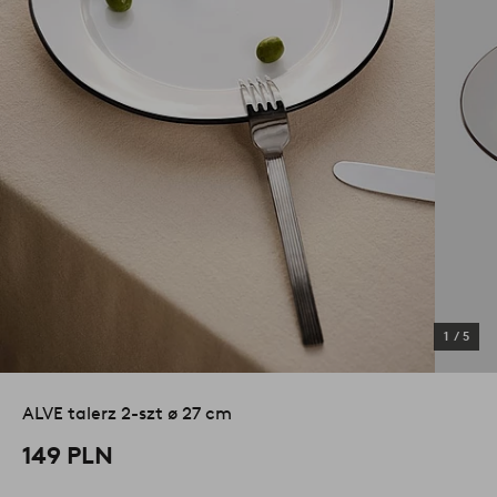
1
/
5
ALVE talerz 2-szt ø 27 cm
149 PLN