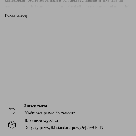
kaffekoppar. Större serveringsfat och uppläggningsfat är lika fina till
middagen som till vardags, de gör det enkelt att duka snyggt utan att det
känns uppstyrt.
Pokaż więcej
Tips för att använda brickor som inredningsdetalj
En bricka behöver inte bara stå i köket. Den fungerar lika bra på
soffbordet, i badrummet eller på nattduksbordet för att samla små saker.
Trustpilot
Placera några favoritdetaljer tillsammans, kanske en
vas
, ett doftljus, en
liten
skål
? Så får du en enkel men fin dekoration som känns genomtänkt
utan att vara tillrättalagd.
Łatwy zwrot
30-dniowe prawo do zwrotu*
Darmowa wysyłka
Dotyczy przesyłki standard powyżej 599 PLN