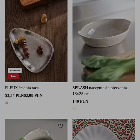
Deal
FLEUX średnia taca
SPLASH
naczynie do pieczenia
18x28 cm
53,54 PLN
62,99 PLN
149 PLN
1 kolor
1 kolor
Dodaj do ulubionych
Dodaj