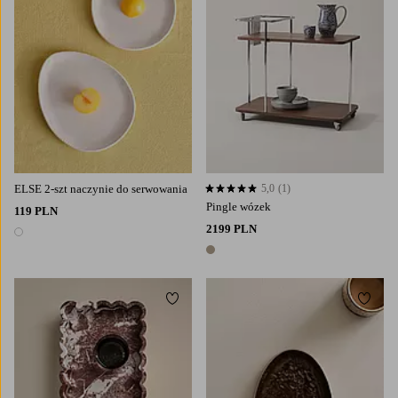
ELSE 2-szt naczynie do serwowania
5,0
(1)
5,0 opierając się na 1 ocenach
Pingle wózek
119 PLN
2199 PLN
1 kolor
1 kolor
Dodaj do ulubionych
Dodaj