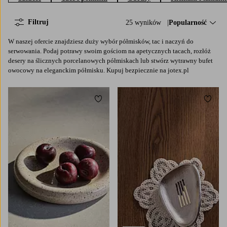
Filtruj
25 wyników
Sortuj według:
Popularność
W naszej ofercie znajdziesz duży wybór półmisków, tac i naczyń do
serwowania. Podaj potrawy swoim gościom na apetycznych tacach, rozłóż
desery na ślicznych porcelanowych półmiskach lub stwórz wytrawny bufet
owocowy na eleganckim półmisku. Kupuj bezpiecznie na jotex.pl
Dodaj do ulubionych
Dodaj