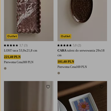
Outlet
Outlet
3,7
(3)
5,0
(2)
3,7 opierając się na 3 ocenach
5,0 opierając się na 2 ocenach
LOST taca 53,9x21,8 cm
CARA
talerz do serwowania 29x18
cm
221,40 PLN
101,40 PLN
Pierwotna Cena
369 PLN
Pierwotna Cena
169 PLN
1 kolor
1 kolor
Dodaj do ulubionych
Dodaj