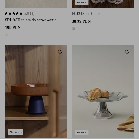
5,0
(1)
FLEUX mała taca
5,0 opierając się na 1 ocenach
SPLASH
talerz do serwowania
38,99 PLN
199 PLN
1 kolor
1 kolor
Dodaj do ulubionych
Dodaj
New in