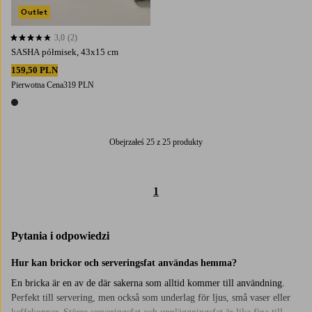
Outlet
3,0
(2)
3,0 opierając się na 2 ocenach
SASHA półmisek, 43x15 cm
159,50 PLN
Pierwotna Cena
319 PLN
1 kolor
Obejrzałeś 25 z 25 produkty
1
Pytania i odpowiedzi
Hur kan brickor och serveringsfat användas hemma?
En bricka är en av de där sakerna som alltid kommer till användning.
Perfekt till servering, men också som underlag för ljus, små vaser eller