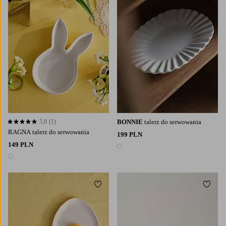
5,0
(1)
BONNIE
talerz do serwowania
5,0 opierając się na 1 ocenach
RAGNA talerz do serwowania
199 PLN
149 PLN
1 kolor
1 kolor
Dodaj do ulubionych
Dodaj