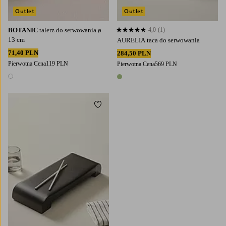
Outlet
Outlet
BOTANIC
talerz do serwowania ø
4,0
(1)
4,0 opierając się na 1 ocenach
13 cm
AURELIA taca do serwowania
71,40 PLN
284,50 PLN
Pierwotna Cena
119 PLN
Pierwotna Cena
569 PLN
1 kolor
1 kolor
Dodaj do ulubionych