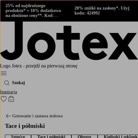
25% od najdroższego
20% zniżki na zasłony*. Użyj
produktu* + 10% dodatkowo
kodu: 424992
na obniżone ceny**. Kod:
424882
Logo Jotex - przejdź na pierwszą stronę
Menu
Szukaj
Inspiracja
Przejdź do ulubionych oznaczonych produktów
Przejdź do koszyka
Gotowanie i zastawa stołowa
Tace i półmiski
Sztućce
Tace i półmiski
Obrusy
Kieliszki i szklank