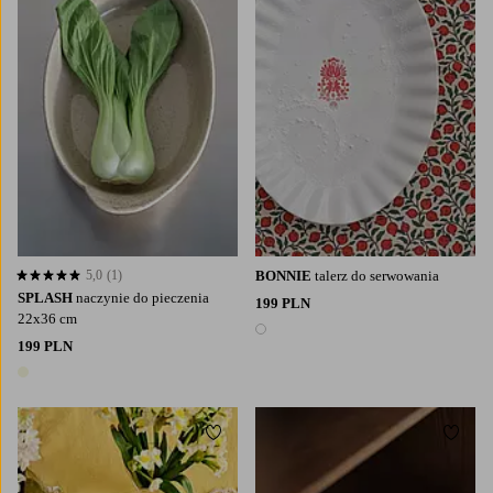
5,0
(1)
BONNIE
talerz do serwowania
5,0 opierając się na 1 ocenach
SPLASH
naczynie do pieczenia
199 PLN
22x36 cm
1 kolor
199 PLN
1 kolor
Dodaj do ulubionych
Dodaj