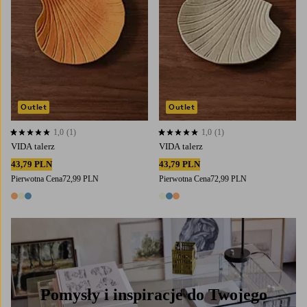
Outlet
Outlet
1,0
(1)
1,0
(1)
1,0 opierając się na 1 ocenach
1,0 opierając się na 1 ocenach
VIDA talerz
VIDA talerz
43,79 PLN
43,79 PLN
Pierwotna Cena
72,99 PLN
Pierwotna Cena
72,99 PLN
3 kolory
3 kolory
Pomysły i inspiracje do Twojego