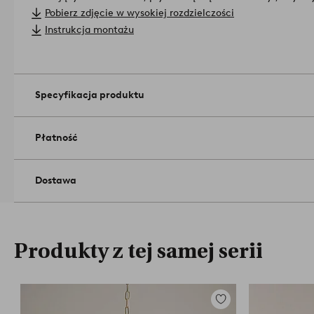
akcent.
Lampa jest uziemiona, klasa 1. Ze względu na regulacj
Pobierz zdjęcie w wysokiej rozdzielczości
wymagany jest dodatkowy przełącznik sufitowy. Przełącznik 
Instrukcja montażu
(klasa 1) i kupiony oddzielnie.
Lampa jest uziemiona, klasa 1. Z
niektórych krajach wymagany jest dodatkowy przełącznik suf
być uziemiony (klasa 1) i kupiony oddzielnie.
Materiał: Ż
Rozmiar: wysokość 60 cm, ø 60 cm.
Specyfikacja produktu
Liczba źródeł światła: 12 .
Źródło światła nie wchodzi w skład zestawu.
Efekt max: 40 w.
Płatność
Lampa posiada mocowanie hakowe.
Waga: 13 kg.
Dostawa
Liczba opakowań: 1.
Instrukcja montażu w zestawie.
Numer artykułu: 1857077-01-0
Produkty z tej samej serii
Dodaj