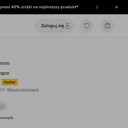
rzymać 40% zniżki na najdroższy produkt*
Zamkn
Zaloguj się
Przejdź
Przejdź
do
do
ulubionych
koszyka
oznaczonych
produktów
cenzja
ząca
Outlet
PLN
Więcej informacji
mosiądz