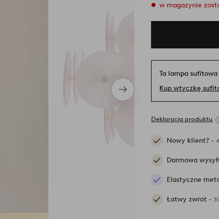
w magazynie zosta
Ta lampa sufitowa
Kup wtyczkę sufi
Następny
produkt
Deklaracja produktu
Nowy klient? -
Darmowa wysył
Elastyczne meto
Łatwy zwrot -
3