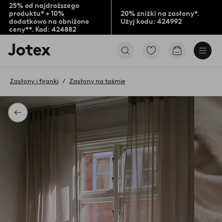
25% od najdroższego
produktu* + 10%
20% zniżki na zasłony*.
dodatkowo na obniżone
Użyj kodu: 424992
ceny**. Kod: 424882
Logo
Przejdź
Przejdź
Jotex
do
do
-
ulubionych
koszyka
przejdź
oznaczonych
Zasłony i firanki
Zasłony na taśmie
na
produktów
pierwszą
stronę
Powrót