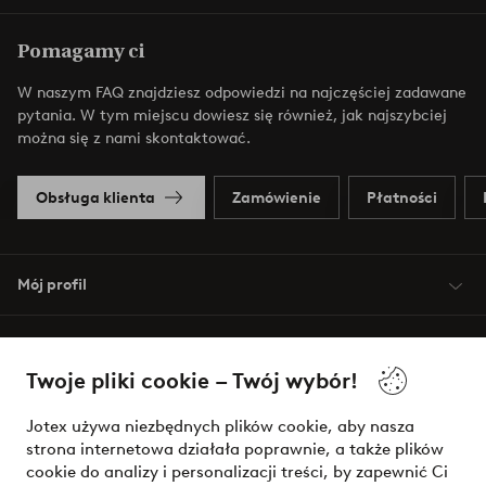
Pomagamy ci
W naszym FAQ znajdziesz odpowiedzi na najczęściej zadawane
pytania. W tym miejscu dowiesz się również, jak najszybciej
można się z nami skontaktować.
Obsługa klienta
Zamówienie
Płatności
Mój profil
O Jotex
Twoje pliki cookie – Twój wybór!
Nasze usługi
Jotex używa niezbędnych plików cookie, aby nasza
strona internetowa działała poprawnie, a także plików
Warunki
cookie do analizy i personalizacji treści, by zapewnić Ci