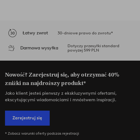
Łatwy zwrot
30-dniowe prawo do zwrotu*
Dotyczy przesyłki standard
Darmowa wysyłka
powyżej 599 PLN
Nowość? Zarejestruj się, aby otrzymać 40%
zniżki na najdroższy produkt*
Jako klient jesteś pierwszy z ekskluzywnymi ofertami,
ekscytującymi wiadomościami i mnóstwem inspiracji.
Zarejestruj się
* Zobacz warunki oferty podczas rejestracji