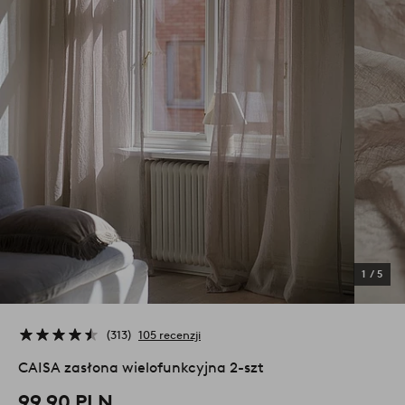
1
/
5
313
105 recenzji
CAISA zasłona wielofunkcyjna 2-szt
99,90 PLN