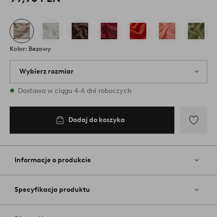
Kolor: Bezowy
Wybierz rozmiar
{variants} rozmiary są dostępne w magazynie
Dostawa w ciągu 4-6 dni roboczych
Dodaj do koszyka
Dodaj
do
ulubiony
Informacje o produkcie
Specyfikacja produktu