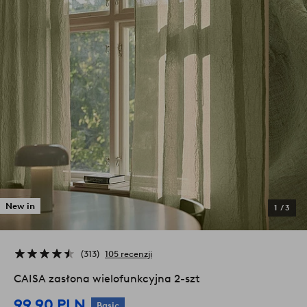
New in
1
/
3
313
105 recenzji
CAISA zasłona wielofunkcyjna 2-szt
99,90 PLN
Basic