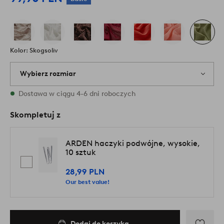
Kolor: Skogsoliv
Wybierz rozmiar
{variants} rozmiary są dostępne w magazynie
Dostawa w ciągu 4-6 dni roboczych
Skompletuj z
ARDEN haczyki podwójne, wysokie,
10 sztuk
28,99 PLN
Our best value!
Dodaj do koszyka