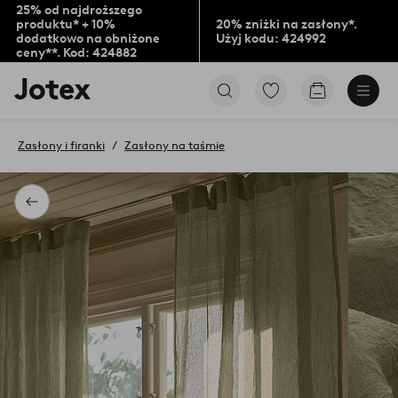
25% od najdroższego
produktu* + 10%
20% zniżki na zasłony*.
dodatkowo na obniżone
Użyj kodu: 424992
ceny**. Kod: 424882
Logo
Przejdź
Przejdź
Jotex
do
do
-
ulubionych
koszyka
przejdź
oznaczonych
Zasłony i firanki
Zasłony na taśmie
na
produktów
pierwszą
stronę
Powrót