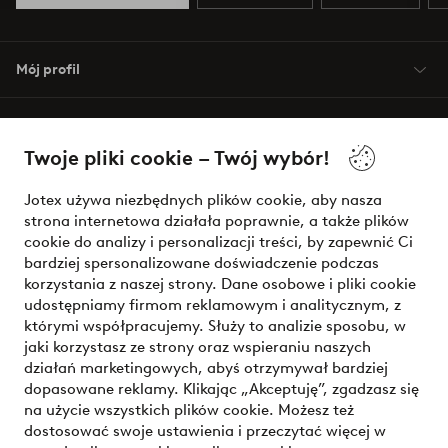
Mój profil
O Jotex
Twoje pliki cookie – Twój wybór!
Nasze usługi
Jotex używa niezbędnych plików cookie, aby nasza
strona internetowa działała poprawnie, a także plików
Warunki
cookie do analizy i personalizacji treści, by zapewnić Ci
bardziej spersonalizowane doświadczenie podczas
korzystania z naszej strony. Dane osobowe i pliki cookie
udostępniamy firmom reklamowym i analitycznym, z
Bezpieczne płatności - zapłać teraz lub podziel się
którymi współpracujemy. Służy to analizie sposobu, w
jaki korzystasz ze strony oraz wspieraniu naszych
Chcesz dowiedzieć się więcej o
naszych opcjach płatności
?
działań marketingowych, abyś otrzymywał bardziej
dopasowane reklamy. Klikając „Akceptuję”, zgadzasz się
na użycie wszystkich plików cookie. Możesz też
dostosować swoje ustawienia i przeczytać więcej w