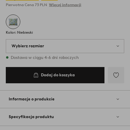
Pierwotna Cena
73 PLN
Więcej informacji
Kolor: Niebieski
Wybierz rozmiar
1 rozmiary są dostępne w magazynie
Dostawa w ciągu 4-6 dni roboczych
80X80
Dodaj do koszyka
Dodaj
do
koszyka
Dodaj
do
ulubiony
Informacje o produkcie
Specyfikacja produktu