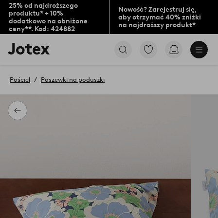
25% od najdroższego
Nowość? Zarejestruj się,
produktu* + 10%
aby otrzymać 40% zniżki
dodatkowo na obniżone
na najdroższy produkt*
ceny**. Kod: 424882
Logo
Przejdź
Przejdź
Jotex
do
do
-
ulubionych
koszyka
przejdź
oznaczonych
Pościel
Poszewki na poduszki
na
produktów
pierwszą
stronę
Powrót