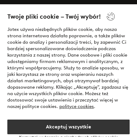
O Jotex
Twoje pliki cookie – Twój wybór!
Nasze usługi
Jotex używa niezbędnych plików cookie, aby nasza
strona internetowa działała poprawnie, a także plików
Warunki
cookie do analizy i personalizacji treści, by zapewnić Ci
bardziej spersonalizowane doświadczenie podczas
korzystania z naszej strony. Dane osobowe i pliki cookie
udostępniamy firmom reklamowym i analitycznym, z
Bezpieczne płatności - zapłać teraz lub podziel się
którymi współpracujemy. Służy to analizie sposobu, w
jaki korzystasz ze strony oraz wspieraniu naszych
Chcesz dowiedzieć się więcej o
naszych opcjach płatności
?
działań marketingowych, abyś otrzymywał bardziej
dopasowane reklamy. Klikając „Akceptuję”, zgadzasz się
na użycie wszystkich plików cookie. Możesz też
dostosować swoje ustawienia i przeczytać więcej w
naszej polityce cookies.
polityce cookies
.
Polska - Wybierz kraj
Akceptuj wszystkie
Instagram
Facebook