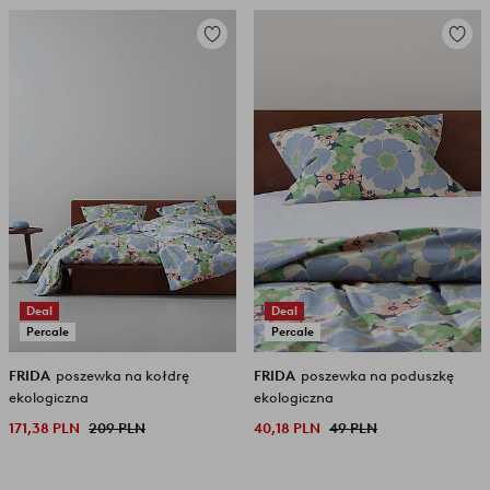
Dodaj
Dodaj
do
do
ulubionych
ulubio
Deal
Deal
Percale
Percale
FRIDA
poszewka na kołdrę
FRIDA
poszewka na poduszkę
ekologiczna
ekologiczna
171,38 PLN
209 PLN
40,18 PLN
49 PLN