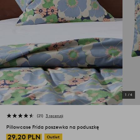
1
/
4
21
3 recenzji
Pillowcase Frida poszewka na poduszkę
29,20 PLN
Outlet