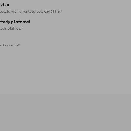
yłka
pocztowych o wartości powyżej 599 zł*
etody płatności
odę płatności
 do zwrotu*