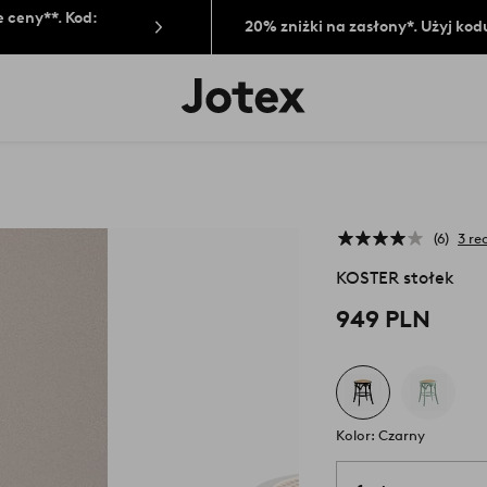
 ceny**. Kod:
20% zniżki na zasłony*. Użyj kod
Logo
Jotex
-
przejdź
na
pierwszą
stronę
6
3 re
KOSTER stołek
949 PLN
Kolor: Czarny