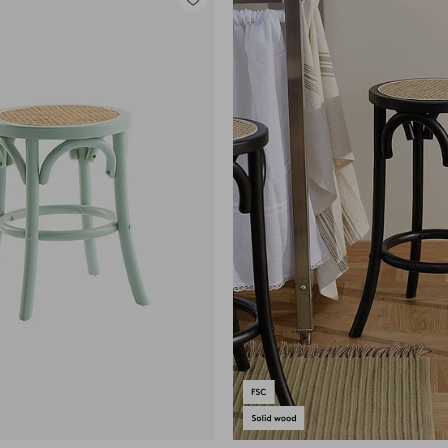
Dodaj
do
ulubionych