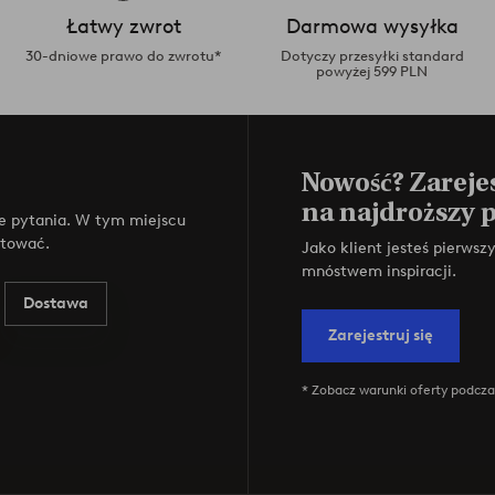
Łatwy zwrot
Darmowa wysyłka
30-dniowe prawo do zwrotu*
Dotyczy przesyłki standard
powyżej 599 PLN
Nowość? Zarejes
na najdroższy 
e pytania. W tym miejscu
ktować.
Jako klient jesteś pierws
mnóstwem inspiracji.
Dostawa
Zarejestruj się
* Zobacz warunki oferty podczas