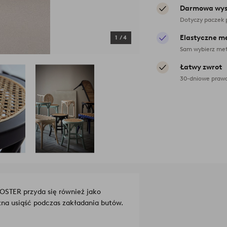
Darmowa wys
Dotyczy paczek 
Elastyczne m
1
/
4
Sam wybierz met
Łatwy zwrot
30-dniowe prawo
OSTER przyda się również jako
żna usiąść podczas zakładania butów.