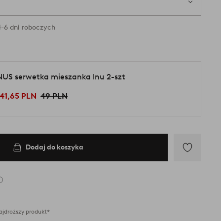
-6 dni roboczych
NUS serwetka mieszanka lnu 2-szt
41,65 PLN
49 PLN
Dodaj do koszyka
Dodaj
do
ulubionych
ajdroższy produkt*