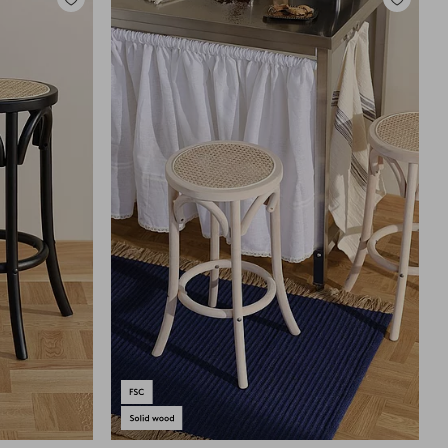
Dodaj
Dodaj
do
do
ulubionych
ulubiony