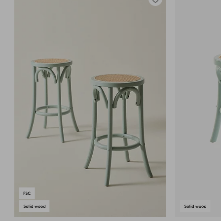
Dodaj
do
ulubionych