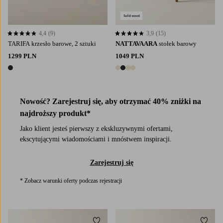
4,4
(9)
3,9
(15)
4,4 opierając się na 9 ocenach
3,9 opierając się na 15 ocenach
TARIFA krzesło barowe, 2 sztuki
NATTAVAARA
stołek barowy
1299 PLN
1049 PLN
1 kolor
4 kolory
Nowość? Zarejestruj się, aby otrzymać 40% zniżki na
najdroższy produkt*
Jako klient jesteś pierwszy z ekskluzywnymi ofertami,
ekscytującymi wiadomościami i mnóstwem inspiracji.
Zarejestruj się
* Zobacz warunki oferty podczas rejestracji