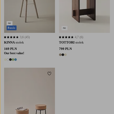
Basic
3,6
(45)
4,7
(6)
3,6 opierając się na 45 ocenach
4,7 opierając się na 6 ocenach
KINNA
stołek
TOTTORI
stołek
169 PLN
799 PLN
Our best value!
3 kolory
5 kolory
Dodaj do ulubionych