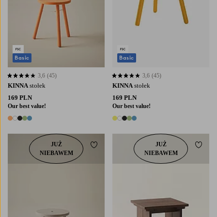
Basic
Basic
3,6
(45)
3,6
(45)
3,6 opierając się na 45 ocenach
3,6 opierając się na 45 ocenach
KINNA
stołek
KINNA
stołek
169 PLN
169 PLN
Our best value!
Our best value!
5 kolory
5 kolory
JUŻ
JUŻ
Dodaj do ulubionych
Dodaj
NIEBAWEM
NIEBAWEM