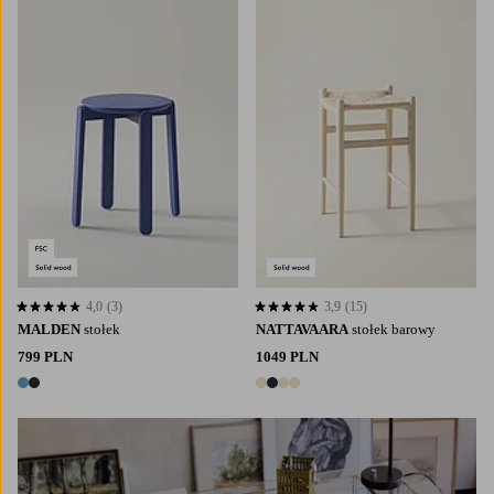
4,0
(3)
3,9
(15)
4,0 opierając się na 3 ocenach
3,9 opierając się na 15 ocenach
MALDEN
stołek
NATTAVAARA
stołek barowy
799 PLN
1049 PLN
2 kolory
4 kolory