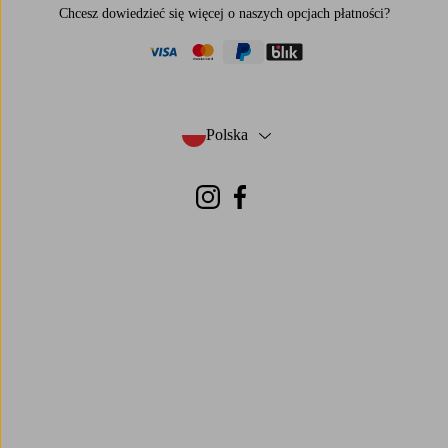
Chcesz dowiedzieć się więcej o
naszych opcjach płatności
?
visa
mastercard
paypal
blik
Polska
- Wybierz kraj
Instagram
Facebook