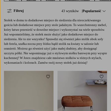
Filtruj
43 wyników
Sortuj według:
Popularność
Stołek w domu to dodatkowe miejsce do siedzenia dla nieoczekiwanego
gościa lub dodatkowe miejsce przy stole jadalnym. To wszechstronny mebel,
który łatwo przenieść w dowolne miejsce i wykorzystać na wiele sposobów.
Już wspomnieliśmy, że stołek może służyć jako dodatkowe miejsce do
siedzenia. Ale to nie wszystko! Sprawdzi się również jako stolik obok sofy
lub fotela, szafka nocna przy łóżku bądź stolik na kwiaty w salonie lub
oranżerii. Możesz go również użyć jako małej drabiny, aby dosięgnąć
szczytu półki. Nie wspominając już o stylowym stołku barowym przy wyspie
kuchennej! W Jotex znajdziesz całe mnóstwo stołków w różnych stylach,
wykonaniach i kolorach. Zamów swój nowy stołek już dzisiaj!
Dodaj do ulubionych
Dodaj