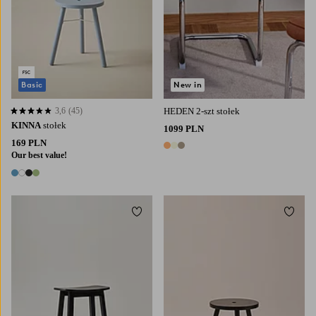
Basic
New in
3,6
(45)
HEDEN 2-szt stołek
3,6 opierając się na 45 ocenach
KINNA
stołek
1099 PLN
169 PLN
3 kolory
Our best value!
4 kolory
Dodaj do ulubionych
Dodaj