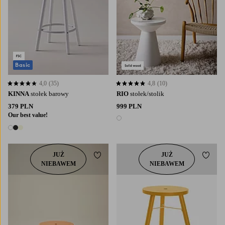
Basic
4,0
(35)
4,8
(10)
4,0 opierając się na 35 ocenach
4,8 opierając się na 10 ocenach
KINNA
stołek barowy
RIO
stołek/stolik
379 PLN
999 PLN
Our best value!
1 kolor
3 kolory
JUŻ
JUŻ
Dodaj do ulubionych
Dodaj
NIEBAWEM
NIEBAWEM