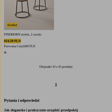
Outlet
FINDHORN stołek, 2 sztuki
924,50 PLN
Pierwotna Cena
1849 PLN
1 kolor
Obejrzałeś 43 z 43 produkty
1
Pytania i odpowiedzi
Jak elegancko i praktycznie urządzić przedpokój