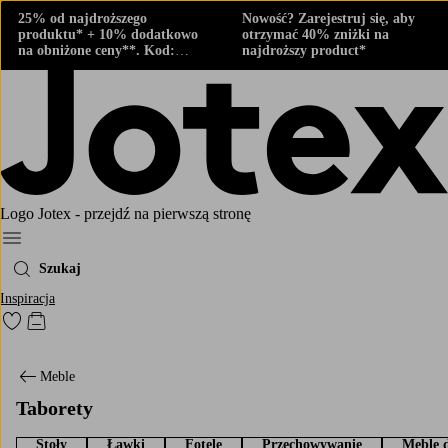
25% od najdroższego
Nowość? Zarejestruj się, aby
produktu* + 10% dodatkowo
otrzymać 40% zniżki na
na obniżone ceny**. Kod:
najdroższy product*
424882
Logo Jotex - przejdź na pierwszą stronę
Menu
Szukaj
Inspiracja
Przejdź do ulubionych oznaczonych produktów
Przejdź do koszyka
Meble
Taborety
Stoły
Ławki
Fotele
Przechowywanie
Meble 