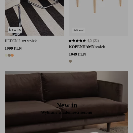
New in
HEDEN 2-szt stołek
4,5
(22)
4,5 opierając się na 22 ocenach
KÖPENHAMN
stołek
1099 PLN
1049 PLN
3 kolory
1 kolor
New in
Wybrane wiadomości sezonu