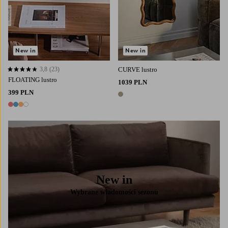
New in
New in
3,8
(23)
CURVE lustro
3,8 opierając się na 23 ocenach
FLOATING lustro
1039 PLN
399 PLN
1 kolor
4 kolory
New in
Wybrane wiadomości sezonu