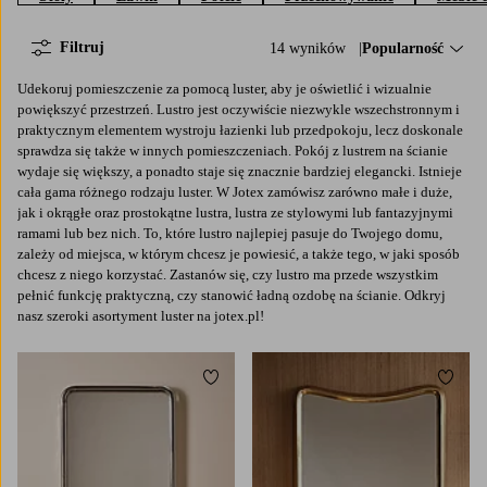
Filtruj
14 wyników
Sortuj według:
Popularność
Udekoruj pomieszczenie za pomocą luster, aby je oświetlić i wizualnie
powiększyć przestrzeń. Lustro jest oczywiście niezwykle wszechstronnym i
praktycznym elementem wystroju łazienki lub przedpokoju, lecz doskonale
sprawdza się także w innych pomieszczeniach. Pokój z lustrem na ścianie
wydaje się większy, a ponadto staje się znacznie bardziej elegancki. Istnieje
cała gama różnego rodzaju luster. W Jotex zamówisz zarówno małe i duże,
jak i okrągłe oraz prostokątne lustra, lustra ze stylowymi lub fantazyjnymi
ramami lub bez nich. To, które lustro najlepiej pasuje do Twojego domu,
zależy od miejsca, w którym chcesz je powiesić, a także tego, w jaki sposób
chcesz z niego korzystać. Zastanów się, czy lustro ma przede wszystkim
pełnić funkcję praktyczną, czy stanowić ładną ozdobę na ścianie. Odkryj
nasz szeroki asortyment luster na jotex.pl!
Dodaj do ulubionych
Dodaj