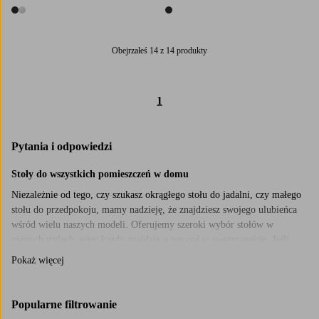
2 kolory
1 kolor
Obejrzałeś 14 z 14 produkty
1
Pytania i odpowiedzi
Stoły do wszystkich pomieszczeń w domu
Niezależnie od tego, czy szukasz okrągłego stołu do jadalni, czy małego
stołu do przedpokoju, mamy nadzieję, że znajdziesz swojego ulubieńca
wśród wielu naszych modeli. Oferujemy szeroki wybór stołów w
różnych stylach, więc każdy znajdzie u nas coś w swoim guście. Jeśli
wolisz klasyczny skandynawski styl, możesz np. rozejrzeć się wśród
Pokaż więcej
naszych stołów z pięknego drewna. Paleta obejmuje odcienie od jasnej
brzozy po ciemny orzech, a naturalne materiały sprawiają, że łatwo
dopasować je do reszty wnętrza. Jeśli zamiast tego chcesz, aby Twój stół
Popularne filtrowanie
naprawdę przyciągał wzrok i stanowił centralny element w domu,