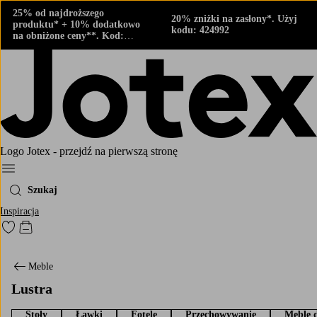
25% od najdroższego
20% zniżki na zasłony*. Użyj
produktu* + 10% dodatkowo
kodu: 424992
na obniżone ceny**. Kod:
424882
Logo Jotex - przejdź na pierwszą stronę
Menu
Szukaj
Inspiracja
Przejdź do ulubionych oznaczonych produktów
Przejdź do koszyka
Meble
Lustra
Stoły
Ławki
Fotele
Przechowywanie
Meble 