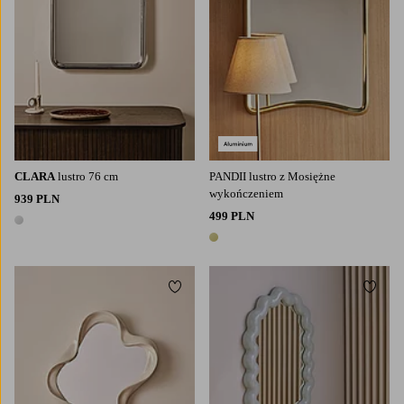
CLARA
lustro 76 cm
PANDII lustro z Mosiężne
wykończeniem
939 PLN
499 PLN
1 kolor
1 kolor
Dodaj do ulubionych
Dodaj