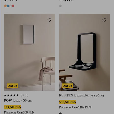
4 kolory
1 kolor
Dodaj do ulubionych
Dodaj
Outlet
Outlet
3,3
(3)
KLINTEN lustro ścienne z półką
3,3 opierając się na 3 ocenach
POW
lustro - 50 cm
599,50 PLN
184,50 PLN
Pierwotna Cena
1199 PLN
Pierwotna Cena
369 PLN