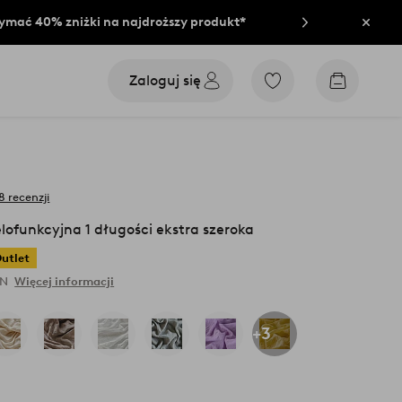
rzymać 40% zniżki na najdroższy produkt*
Zamkn
Zaloguj się
Przejdź
Przejdź
do
do
ulubionych
koszyka
oznaczonych
produktów
8 recenzji
lofunkcyjna 1 długości ekstra szeroka
utlet
LN
Więcej informacji
+3