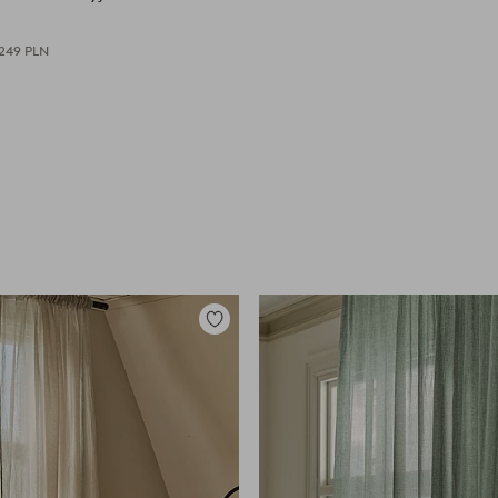
249 PLN
Dodaj
do
ulubionych