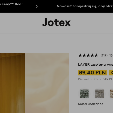
 ceny**. Kod:
Nowość? Zarejestruj się, aby ot
Logo
Jotex
-
przejdź
na
pierwszą
stronę
417
15
LAYER zasłona wie
89,40 PLN
O
Pierwotna Cena
149 P
Kolor: undefined