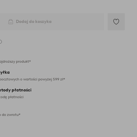
Dodaj do koszyka
Dodaj
do
ulubionych
ajdroższy produkt*
yłka
pocztowych o wartości powyżej 599 zł*
etody płatności
odę płatności
 do zwrotu*