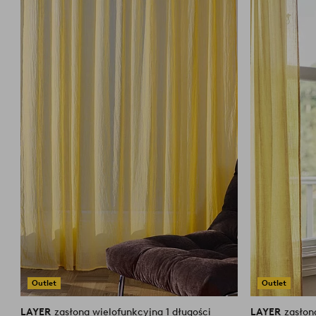
do
wyprasuj parownicą i pozostaw do wyschnięcia. Skurcz maks.
ulubionych
Outlet
Outlet
LAYER
zasłona wielofunkcyjna 1 długości
LAYER
zasłon