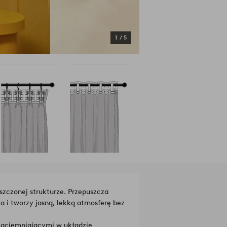
1
/
5
szczonej strukturze. Przepuszcza
a i tworzy jasną, lekką atmosferę bez
zaciemniającymi w układzie