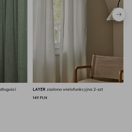
Nastę
produ
 długości
LAYER
zasłona wielofunkcyjna 2-szt
L
149 PLN