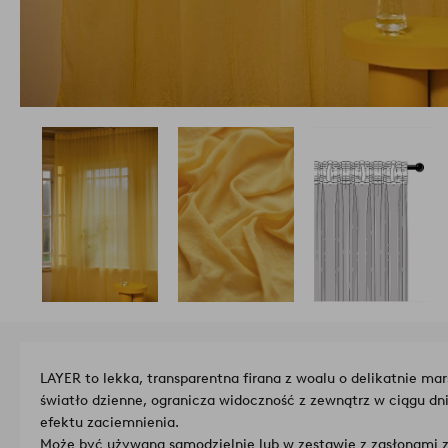
LAYER to lekka, transparentna firana z woalu o delikatnie mar
światło dzienne, ogranicza widoczność z zewnątrz w ciągu dni
efektu zaciemnienia.
Może być używana samodzielnie lub w zestawie z zasłonami 