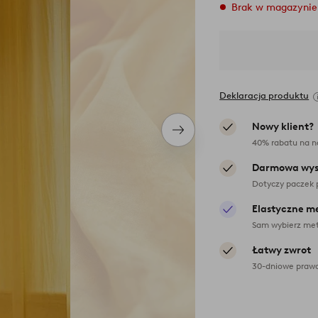
Brak w magazynie
Deklaracja produktu
Nowy klient?
Następny
40% rabatu na n
produkt
Darmowa wys
Dotyczy paczek 
Elastyczne m
Sam wybierz met
Łatwy zwrot
30-dniowe prawo