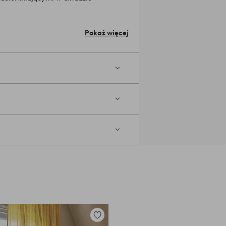
Pokaż więcej
 można zawiesić na haczykach lub przy
walne materiały pochodzące z
tyczące odpowiedzialnej produkcji w
tywane zamiast zużywać nowe.
Jakość
wienia.
°C. Nie używaj wybielacza. Nie
hemicznie. Zasłony zachowają swój
zać miękką końcówką. W ten sposób
ny. A zasłony nie utracą swojego
Dodaj
ką. Przetrzyj plamę delikatnie,