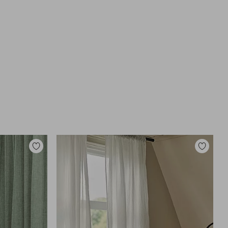
Dodaj
Dodaj
do
do
ulubionych
ulubiony