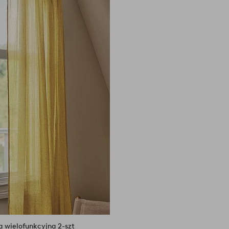
do
 5 %.
Numer artykułu: 2050406-10
ulubionych
a wielofunkcyjna 2-szt