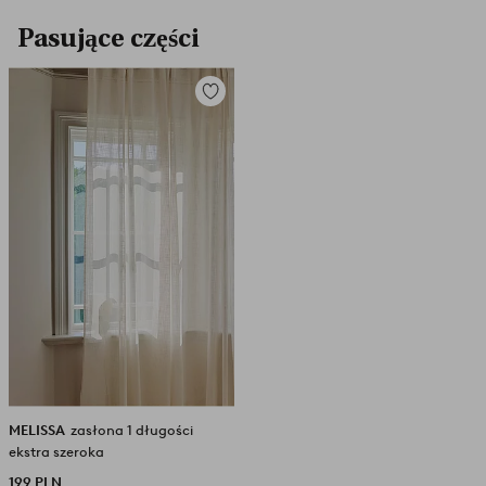
Pasujące części
Dodaj
do
ulubionych
MELISSA
zasłona 1 długości
ekstra szeroka
199 PLN