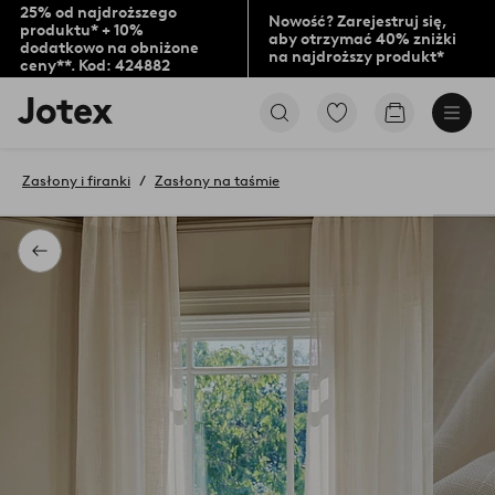
25% od najdroższego
Nowość? Zarejestruj się,
produktu* + 10%
aby otrzymać 40% zniżki
dodatkowo na obniżone
na najdroższy produkt*
ceny**. Kod: 424882
Logo
Przejdź
Przejdź
Jotex
do
do
-
ulubionych
koszyka
przejdź
oznaczonych
Zasłony i firanki
Zasłony na taśmie
na
produktów
pierwszą
stronę
Powrót