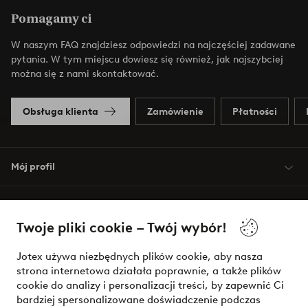
Pomagamy ci
W naszym FAQ znajdziesz odpowiedzi na najczęściej zadawane
pytania. W tym miejscu dowiesz się również, jak najszybciej
można się z nami skontaktować.
Obsługa klienta
Zamówienie
Płatności
Mój profil
O Jotex
Twoje pliki cookie – Twój wybór!
Nasze usługi
Jotex używa niezbędnych plików cookie, aby nasza
strona internetowa działała poprawnie, a także plików
Warunki
cookie do analizy i personalizacji treści, by zapewnić Ci
bardziej spersonalizowane doświadczenie podczas