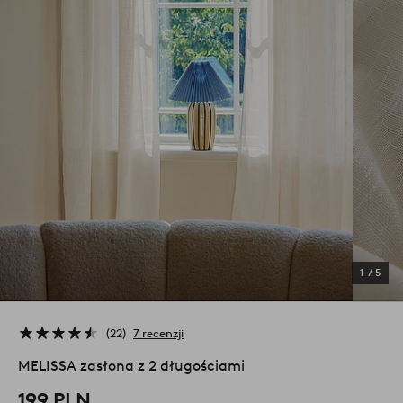
1
/
5
22
7 recenzji
MELISSA zasłona z 2 długościami
199 PLN