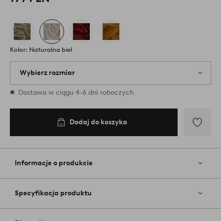
Kolor: Naturalna biel
Wybierz rozmiar
{variants} rozmiary są dostępne w magazynie
Dostawa w ciągu 4-6 dni roboczych
Dodaj do koszyka
Dodaj
do
ulubiony
Informacje o produkcie
Specyfikacja produktu