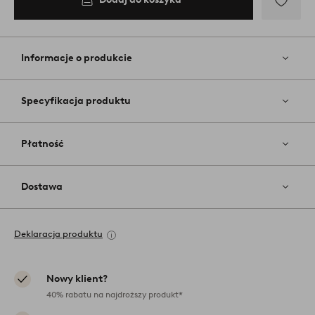
Dodaj
do
ulubiony
Informacje o produkcie
Specyfikacja produktu
Płatność
Dostawa
Deklaracja produktu
Nowy klient?
40% rabatu na najdroższy produkt*