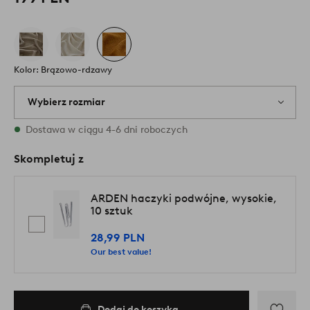
Kolor: Brązowo-rdzawy
Wybierz rozmiar
{variants} rozmiary są dostępne w magazynie
Dostawa w ciągu 4-6 dni roboczych
Skompletuj z
ARDEN haczyki podwójne, wysokie,
10 sztuk
28,99 PLN
Our best value!
Dodaj do koszyka