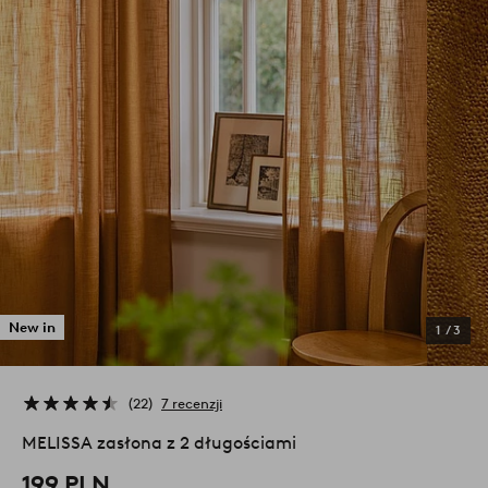
New in
1
/
3
22
7 recenzji
MELISSA zasłona z 2 długościami
199 PLN