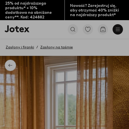
25% od najdroższego
Nowość? Zarejestruj się,
produktu* + 10%
aby otrzymać 40% zniżki
dodatkowo na obniżone
na najdroższy produkt*
ceny**. Kod: 424882
Logo
Przejdź
Przejdź
Jotex
do
do
-
ulubionych
koszyka
przejdź
oznaczonych
Zasłony i firanki
Zasłony na taśmie
na
produktów
pierwszą
stronę
Powrót