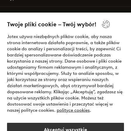
O Jotex
Twoje pliki cookie – Twój wybór!
Nasze usługi
Jotex używa niezbędnych plików cookie, aby nasza
strona internetowa działała poprawnie, a także plików
Warunki
cookie do analizy i personalizacji treści, by zapewnić Ci
bardziej spersonalizowane doświadczenie podczas
korzystania z naszej strony. Dane osobowe i pliki cookie
udostępniamy firmom reklamowym i analitycznym, z
Bezpieczne płatności - zapłać teraz lub podziel się
którymi współpracujemy. Służy to analizie sposobu, w
jaki korzystasz ze strony oraz wspieraniu naszych
Chcesz dowiedzieć się więcej o
naszych opcjach płatności
?
działań marketingowych, abyś otrzymywał bardziej
dopasowane reklamy. Klikając „Akceptuję”, zgadzasz się
na użycie wszystkich plików cookie. Możesz też
dostosować swoje ustawienia i przeczytać więcej w
naszej polityce cookies.
polityce cookies
.
Polska - Wybierz kraj
Akceptuj wszystkie