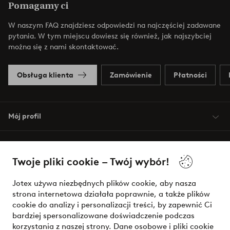
Pomagamy ci
W naszym FAQ znajdziesz odpowiedzi na najczęściej zadawane
pytania. W tym miejscu dowiesz się również, jak najszybciej
można się z nami skontaktować.
Obsługa klienta
Zamówienie
Płatności
Mój profil
O Jotex
Twoje pliki cookie – Twój wybór!
Nasze usługi
Jotex używa niezbędnych plików cookie, aby nasza
strona internetowa działała poprawnie, a także plików
Warunki
cookie do analizy i personalizacji treści, by zapewnić Ci
bardziej spersonalizowane doświadczenie podczas
korzystania z naszej strony. Dane osobowe i pliki cookie