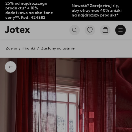
25% od najdroższego
Nowość? Zarejestruj się,
produktu* + 10%
aby otrzymać 40% zniżki
dodatkowo na obniżone
na najdroższy produkt*
ceny**. Kod: 424882
Logo
Przejdź
Przejdź
Jotex
do
do
-
ulubionych
koszyka
przejdź
oznaczonych
Zasłony i firanki
Zasłony na taśmie
na
produktów
pierwszą
stronę
Powrót