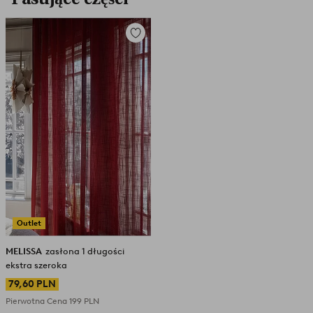
Dodaj
do
ulubionych
Outlet
MELISSA
zasłona 1 długości
ekstra szeroka
79,60 PLN
Pierwotna Cena
199 PLN