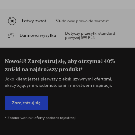
Łatwy zwrot
30-dniowe prawo do zwrotu*
Dotyczy przesyłki standard
Darmowa wysyłka
powyżej 599 PLN
Nowość? Zarejestruj się, aby otrzymać 40%
zniżki na najdroższy produkt*
Jako klient jesteś pierwszy z ekskluzywnymi ofertami,
ekscytującymi wiadomościami i mnóstwem inspiracji.
Zarejestruj się
* Zobacz warunki oferty podczas rejestracji