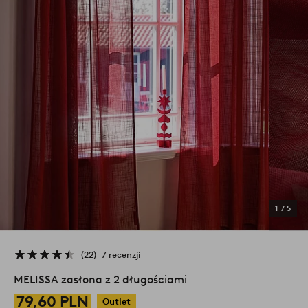
1
/
5
22
7 recenzji
MELISSA zasłona z 2 długościami
79,60 PLN
Outlet