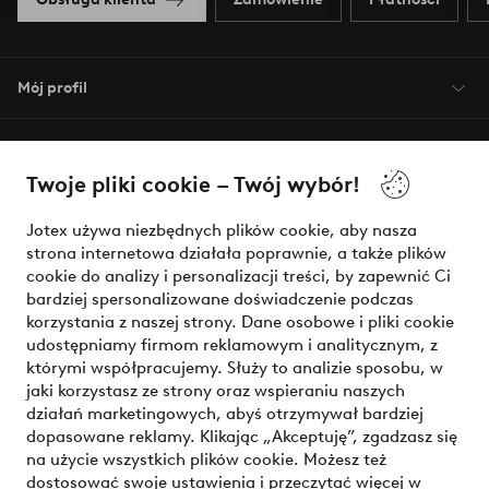
Mój profil
O Jotex
Twoje pliki cookie – Twój wybór!
Nasze usługi
Jotex używa niezbędnych plików cookie, aby nasza
strona internetowa działała poprawnie, a także plików
Warunki
cookie do analizy i personalizacji treści, by zapewnić Ci
bardziej spersonalizowane doświadczenie podczas
korzystania z naszej strony. Dane osobowe i pliki cookie
udostępniamy firmom reklamowym i analitycznym, z
Bezpieczne płatności - zapłać teraz lub podziel się
którymi współpracujemy. Służy to analizie sposobu, w
jaki korzystasz ze strony oraz wspieraniu naszych
Chcesz dowiedzieć się więcej o
naszych opcjach płatności
?
działań marketingowych, abyś otrzymywał bardziej
dopasowane reklamy. Klikając „Akceptuję”, zgadzasz się
na użycie wszystkich plików cookie. Możesz też
dostosować swoje ustawienia i przeczytać więcej w