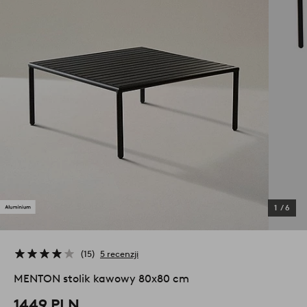
1
/
6
15
5 recenzji
MENTON stolik kawowy 80x80 cm
1449 PLN