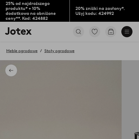
25% od najdroższego
produktu* + 10%
20% zniżki na zasłony*.
dodatkowo na obniżone
Użyj kodu: 424992
ceny**. Kod: 424882
Logo
Przejdź
Przejdź
Jotex
do
do
-
ulubionych
koszyka
przejdź
oznaczonych
Meble ogrodowe
Stoły ogrodowe
na
produktów
pierwszą
stronę
Powrót