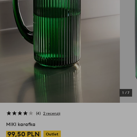
1
/
7
4
2 recenzji
MIKI karafka
99,50 PLN
Outlet