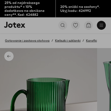
25% od najdroższego
produktu* + 10%
20% zniżki na zasłony*.
dodatkowo na obniżone
Użyj kodu: 424992
ceny**. Kod: 424882
Logo
Przejdź
Przejdź
Jotex
do
do
-
ulubionych
koszyka
przejdź
oznaczonych
Gotowanie i zastawa stołowa
Kieliszki i szklanki
Karafki
na
produktów
pierwszą
stronę
Powrót