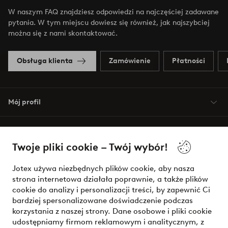
W naszym FAQ znajdziesz odpowiedzi na najczęściej zadawane
pytania. W tym miejscu dowiesz się również, jak najszybciej
można się z nami skontaktować.
Obsługa klienta
Zamówienie
Płatności
Mój profil
O Jotex
Twoje pliki cookie – Twój wybór!
Nasze usługi
Jotex używa niezbędnych plików cookie, aby nasza
strona internetowa działała poprawnie, a także plików
Warunki
cookie do analizy i personalizacji treści, by zapewnić Ci
bardziej spersonalizowane doświadczenie podczas
korzystania z naszej strony. Dane osobowe i pliki cookie
udostępniamy firmom reklamowym i analitycznym, z