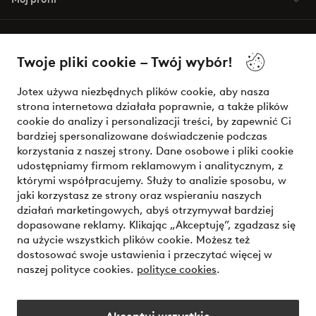
O Jotex
Twoje pliki cookie – Twój wybór!
Nasze usługi
Jotex używa niezbędnych plików cookie, aby nasza
strona internetowa działała poprawnie, a także plików
Warunki
cookie do analizy i personalizacji treści, by zapewnić Ci
bardziej spersonalizowane doświadczenie podczas
korzystania z naszej strony. Dane osobowe i pliki cookie
udostępniamy firmom reklamowym i analitycznym, z
Bezpieczne płatności - zapłać teraz lub podziel się
którymi współpracujemy. Służy to analizie sposobu, w
jaki korzystasz ze strony oraz wspieraniu naszych
Chcesz dowiedzieć się więcej o
naszych opcjach płatności
?
działań marketingowych, abyś otrzymywał bardziej
dopasowane reklamy. Klikając „Akceptuję”, zgadzasz się
na użycie wszystkich plików cookie. Możesz też
dostosować swoje ustawienia i przeczytać więcej w
naszej polityce cookies.
polityce cookies
.
Polska - Wybierz kraj