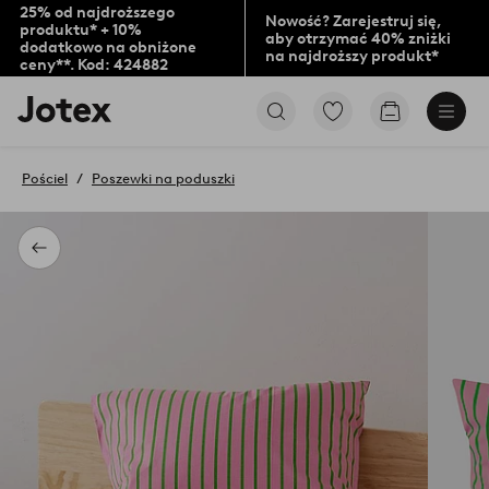
25% od najdroższego
Nowość? Zarejestruj się,
produktu* + 10%
aby otrzymać 40% zniżki
dodatkowo na obniżone
na najdroższy produkt*
ceny**. Kod: 424882
Logo
Przejdź
Przejdź
Jotex
do
do
-
ulubionych
koszyka
przejdź
oznaczonych
Pościel
Poszewki na poduszki
na
produktów
pierwszą
stronę
Powrót