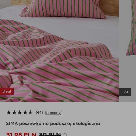
Deal
1
/
4
44
5 recenzji
SIMA poszewka na poduszkę ekologiczna
31,98 PLN
39 PLN