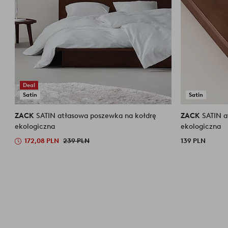
Deal
Satin
Satin
ZACK
SATIN atłasowa poszewka na kołdrę
ZACK
SATIN atłasowe prześcieradło z gumką
ekologiczna
ekologiczna
172,08 PLN
239 PLN
139 PLN