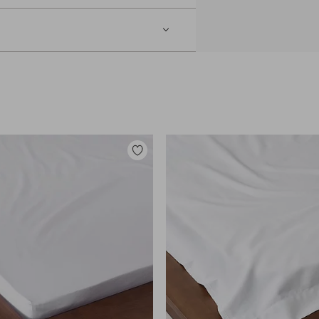
Dodaj
do
ulubionych