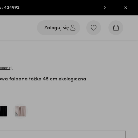
u: 424992
Zamkn
Zaloguj się
Przejdź
Przejdź
do
do
ulubionych
koszyka
oznaczonych
produktów
recenzji
owa falbana łóżka 45 cm ekologiczna
1 s