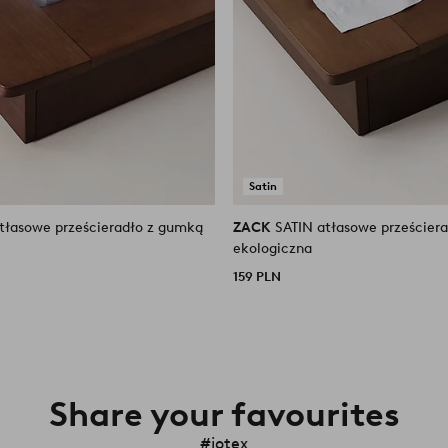
Satin
ZACK
SATIN atłasowe prześcier
ekologiczna
159 PLN
Share your favourites
#jotex