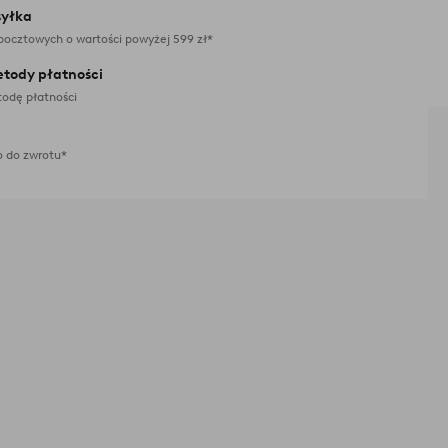
yłka
pocztowych o wartości powyżej 599 zł*
etody płatności
odę płatności
 do zwrotu*