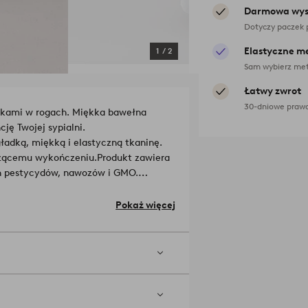
Darmowa wys
Dotyczy paczek 
Elastyczne m
1
/
2
Sam wybierz met
Łatwy zwrot
30-dniowe prawo
dkami w rogach. Miękka bawełna
ję Twojej sypialni.
ładką, miękką i elastyczną tkaninę.
zczącemu wykończeniu.
Produkt zawiera
h pestycydów, nawozów i GMO.
warunki glebowe.
Numer licencji i
100% Bawełna.
Pokaż więcej
as składania zamówienia.
ższa gęstość tym lepsza
 60°. Nie używaj wybielacza. Suszyć
. Skurcz maks. 5 %.
Numer artykułu: