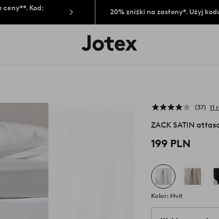
 ceny**. Kod:
20% zniżki na zasłony*. Użyj kod
Logo
Jotex
-
przejdź
na
pierwszą
stronę
37
11 
ZACK SATIN atłas
199 PLN
Kolor: Hvit