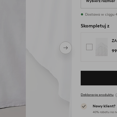
Wybierz rozmiar
{variants} rozmia
Dostawa w ciągu 4
Skompletuj z
ZA
Następny
99
produkt
Deklaracja produktu
Nowy klient?
40% rabatu na n