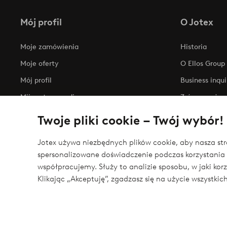
Mój profil
O Jotex
Moje zamówienia
Historia
Moje oferty
O Ellos Group
Mój profil
Business inqui
Mijn retourzendingen
Zrównoważony
Oświadczenie
Twoje pliki cookie – Twój wybór!
Jotex używa niezbędnych plików cookie, aby nasza stro
spersonalizowane doświadczenie podczas korzystania 
Bezpieczne płatności - zapłać teraz lub podziel 
współpracujemy. Służy to analizie sposobu, w jaki ko
Chcesz dowiedzieć się więcej o
naszych opcjach płatności
?
Klikając „Akceptuję”, zgadzasz się na użycie wszystki