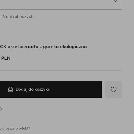
ry są dostępne w magazynie
-6 dni roboczych
CK prześcieradło z gumką ekologiczna
 PLN
Dodaj do koszyka
Dodaj
do
ulubionych
ajdroższy produkt*