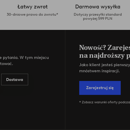
Łatwy zwrot
Darmowa wysyłka
30-dniowe prawo do zwrotu*
Dotyczy przesyłki standard
powyżej 599 PLN
Nowość? Zarejes
na najdroższy 
e pytania. W tym miejscu
ktować.
Jako klient jesteś pierws
mnóstwem inspiracji.
Dostawa
Zarejestruj się
* Zobacz warunki oferty podczas