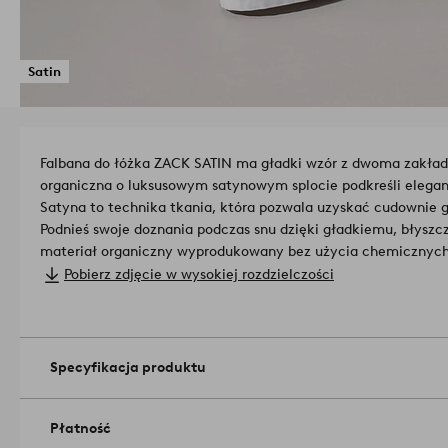
Satin
Falbana do łóżka ZACK SATIN ma gładki wzór z dwoma zakła
organiczna o luksusowym satynowym splocie podkreśli eleganc
Satyna to technika tkania, która pozwala uzyskać cudownie g
Podnieś swoje doznania podczas snu dzięki gładkiemu, błys
materiał organiczny wyprodukowany bez użycia chemicznyc
Oznacza to zdrowsze środowisko pracy dla rolników i lepsze 
Pobierz zdjęcie w wysokiej rozdzielczości
instytutu badawczego: ETKO 00004150 ETKO
Materiał: 
Długość: 200 cm. Wysokość: 45 cm. Wybierz szerokość podcz
Gęstość splotu materiału wynosi: 300 TC. (Gęstość splotu materiału oznacza ilość przeplecionych ze
sobą nici, thread count, na cal kwadratowy materiału. Im wy
Specyfikacja produktu
jakość.).
Wyprać przed użyciem. Prać w pralce w temperaturze
w suszarce w niskiej temperaturze. Brak czyszczenia na sucho
1989134-01
Płatność