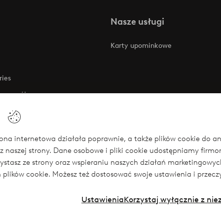
Nasze usługi
Karty upominkowe
ries
 rozwój
 o dostępności
na internetowa działała poprawnie, a także plików cookie do anali
z naszej strony. Dane osobowe i pliki cookie udostępniamy firm
się
rzystasz ze strony oraz wspieraniu naszych działań marketingow
ch plików cookie. Możesz też dostosować swoje ustawienia i przecz
Ustawienia
Korzystaj wyłącznie z ni
Instagram
Face
Polska - Wybierz kraj