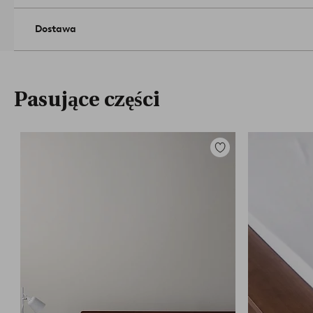
Dostawa
Pasujące części
Dodaj
do
ulubionych