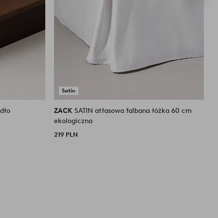
Satin
adło
ZACK
SATIN atłasowa falbana łóżka 60 cm
Z
ekologiczna
w
219 PLN
1