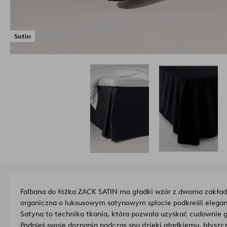
Satin
Falbana do łóżka ZACK SATIN ma gładki wzór z dwoma zakła
organiczna o luksusowym satynowym splocie podkreśli eleganc
Satyna to technika tkania, która pozwala uzyskać cudownie g
Podnieś swoje doznania podczas snu dzięki gładkiemu, błys