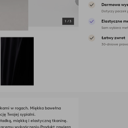
Darmowa wys
Dotyczy paczek 
Elastyczne m
1
/
3
Sam wybierz met
Łatwy zwrot
30-dniowe prawo
dkami w rogach. Miękka bawełna
ję Twojej sypialni.
ładką, miękką i elastyczną tkaninę.
zczącemu wykończeniu.
Produkt zawiera