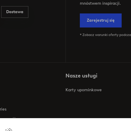
mnóstwem inspiracji.
Dostawa
Zarejestruj się
* Zobacz warunki oferty podczas
Nasze usługi
Karty upominkowe
ries
 rozwój
 o dostępności