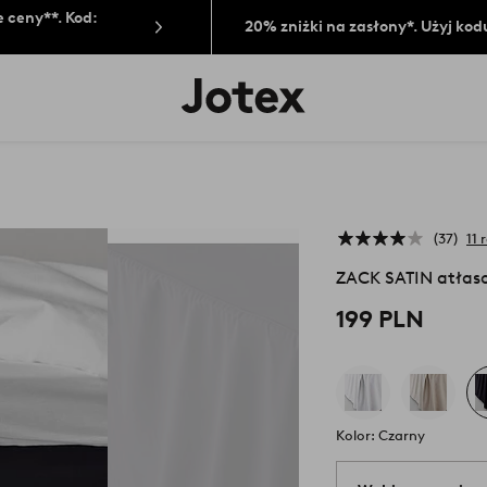
 ceny**. Kod:
20% zniżki na zasłony*. Użyj kod
Logo
Jotex
-
przejdź
na
pierwszą
stronę
37
11 
ZACK SATIN atłas
199 PLN
Kolor: Czarny