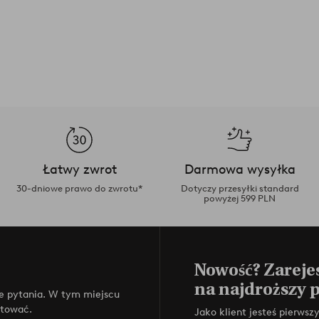
Łatwy zwrot
Darmowa wysyłka
30-dniowe prawo do zwrotu*
Dotyczy przesyłki standard
powyżej 599 PLN
Nowość? Zarejes
na najdroższy 
e pytania. W tym miejscu
ktować.
Jako klient jesteś pierws