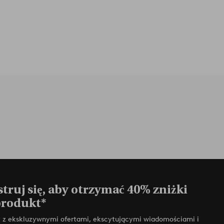
truj się, aby otrzymać 40% zniżki
produkt*
zy z ekskluzywnymi ofertami, ekscytującymi wiadomościami i