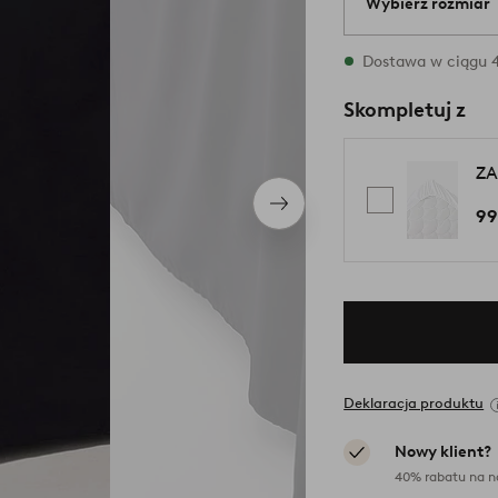
Wybierz rozmiar
{variants} rozmia
Dostawa w ciągu 4
Skompletuj z
ZA
Następny
99
produkt
Deklaracja produktu
Nowy klient?
40% rabatu na n