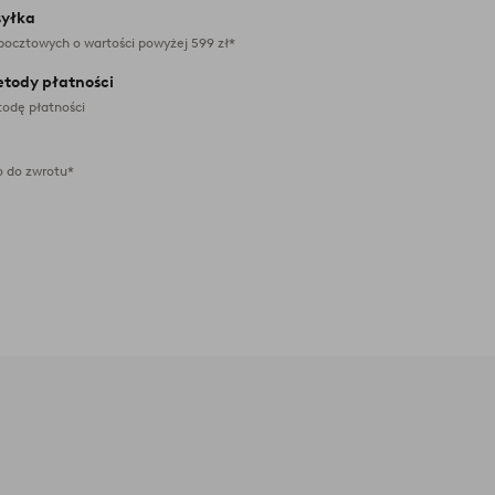
yłka
pocztowych o wartości powyżej 599 zł*
etody płatności
odę płatności
 do zwrotu*