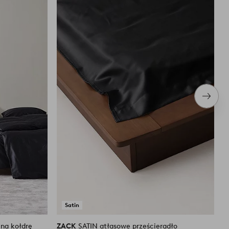
do
do
ulubionych
ulubiony
Nastę
produ
Satin
na kołdrę
ZACK
SATIN atłasowe prześcieradło
Z