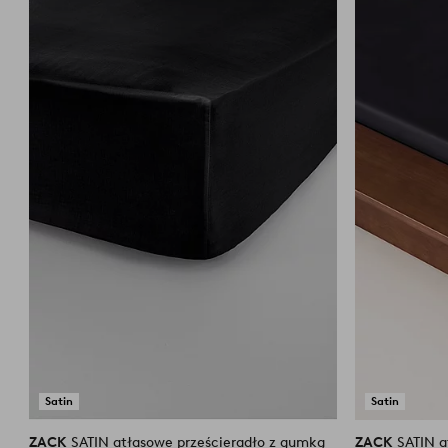
do
ulubionych
Satin
Satin
ZACK
SATIN atłasowe prześcieradło z gumką
ZACK
SATIN atłasowe prześcieradło z gumką