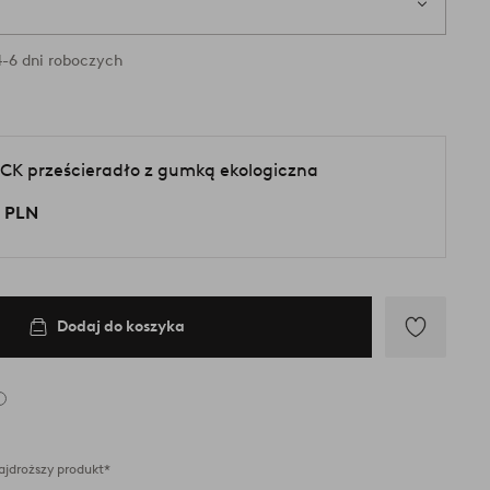
ry są dostępne w magazynie
-6 dni roboczych
CK prześcieradło z gumką ekologiczna
 PLN
Dodaj do koszyka
Dodaj
do
ulubionych
ajdroższy produkt*