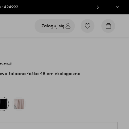
u: 424992
Zamkn
Zaloguj się
Przejdź
Przejdź
do
do
ulubionych
koszyka
oznaczonych
produktów
recenzji
owa falbana łóżka 45 cm ekologiczna
1 s