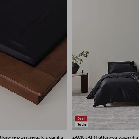
do
ulubionych
Deal
Satin
ZACK
SATIN atłasowa poszewka 