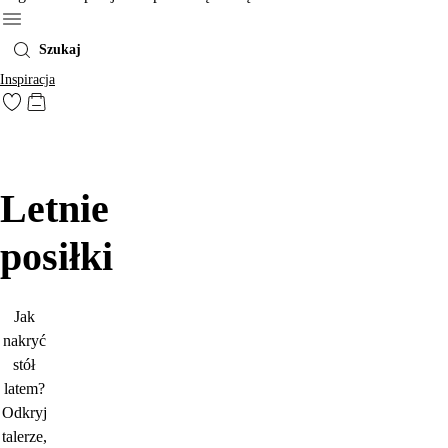
Menu
Szukaj
Inspiracja
Przejdź do ulubionych oznaczonych produktów
Przejdź do koszyka
Letnie
posiłki
Jak
nakryć
stół
latem?
Odkryj
talerze,