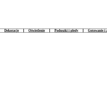
Dekoracje
Oświetlenie
Poduszki i pledy
Gotowanie i 