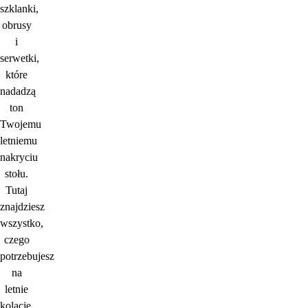
szklanki,
obrusy
i
serwetki,
które
nadadzą
ton
Twojemu
letniemu
nakryciu
stołu.
Tutaj
znajdziesz
wszystko,
czego
potrzebujesz
na
letnie
kolacje.