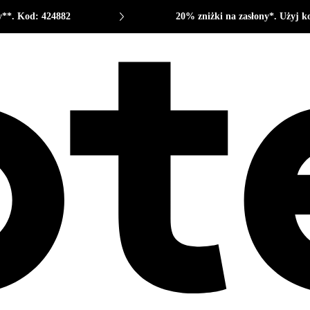
y**. Kod: 424882
20% zniżki na zasłony*. Użyj k